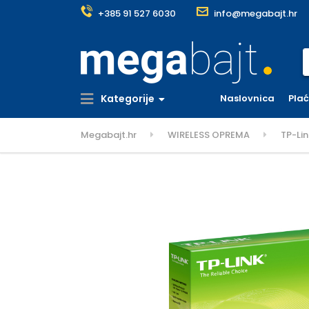
+385 91 527 6030
info@megabajt.hr
S
Kategorije
Naslovnica
Pla
Megabajt.hr
WIRELESS OPREMA
TP-Li