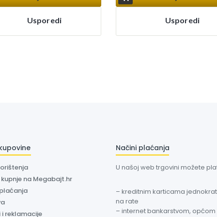
Usporedi
Usporedi
 kupovine
Načini plaćanja
korištenja
U našoj web trgovini možete plati
a kupnje na Megabajt.hr
 plaćanja
– kreditnim karticama jednokratn
na rate
va
– internet bankarstvom, općom
 i reklamacije