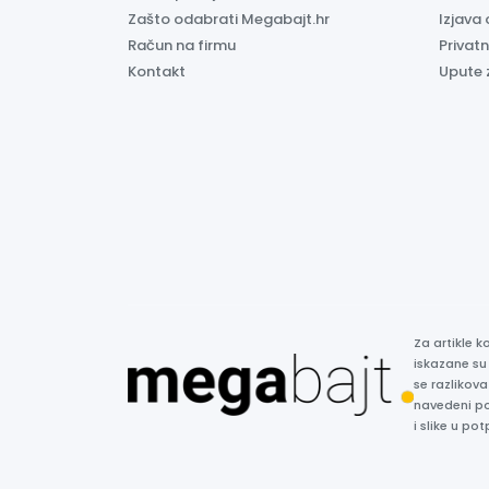
Zašto odabrati Megabajt.hr
Izjava 
Račun na firmu
Privatn
Kontakt
Upute 
Za artikle 
iskazane su
se razlikova
navedeni p
i slike u p