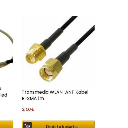
6
Transmedia WLAN-ANT Kabel
led
R-SMA 1m
3,10
€
Dodaj u košaricu