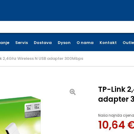
earch for:
ćanje
Servis
Dostava
Dyson
O nama
Kontakt
Outle
nk 2,4Ghz Wireless N USB adapter 300Mbps
TP-Link 2
adapter 
Naša najniža cijena
10,64