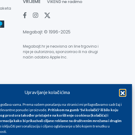
VRIJEME
VIKEND ne radimo
paketa
Megabajt © 1996-2025
Megabajt.hr je neovisna on line trgovina i
nije je autorizirao, sponzorirao ili na drugi
način odobrio Apple Inc.
Upravljanje kolačićima
e su informativnog karaktera i podložne su promjenama, a
ane isključivo za kupovinu putem webshop-a i mogu
lagođava vama. Prema vašem ponašanju na stranici mi prilagođavamo sadržaj i
liku. Unatoč tome, ne možemo garantirati da su svi
levantne ponude i proizvode.
Pritiskom na gumb 'Svi kolačići' ili bilo koju
og prostora također pristajete na korištenje cookiesa (kolačića) i
oda, greške prilikom štampanja te promjene cijena.
ormacija kako bi prikazivali ciljane reklame na
društvenim mrežama i drugim
isključiti personalizaciju i ciljano oglašavanje u bilo kojem trenutku u
osti.