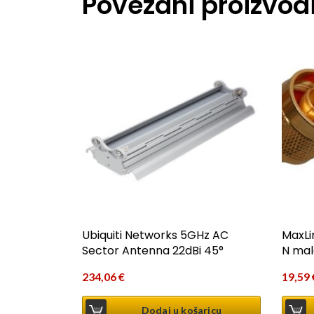
Povezani proizvod
Ubiquiti Networks 5GHz AC
MaxLi
Sector Antenna 22dBi 45°
N mal
234,06
€
19,59
Dodaj u košaricu