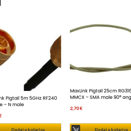
i
MaxLink Pigtail 25cm RG31
MMCX – SMA male 90° ang
nk Pigtail 5m 5GHz RF240
e – N male
2,70
€
€
Dodaj u košaricu
Dodaj u košaricu