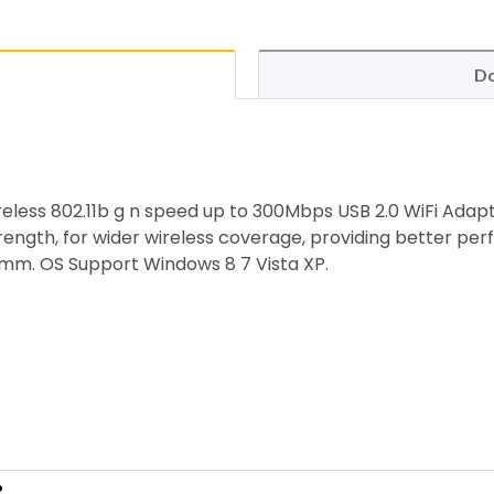
Do
eless 802.11b g n speed up to 300Mbps USB 2.0 WiFi Adap
rength, for wider wireless coverage, providing better perf
.5mm. OS Support Windows 8 7 Vista XP.