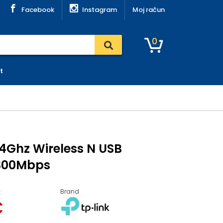
Facebook
Instagram
Moj račun
0
t
,4Ghz Wireless N USB
300Mbps
Brand
:
€