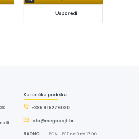
Usporedi
Korisnička podrška
ti:
+385 91 527 6030
info@megabajt.hr
o ili
RADNO
PON - PET od 9 do 17:00