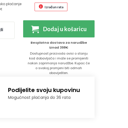
sko plaćanje
Izračun rata
 €
Dodaj u košaricu
di
Besplatna dostava za narudžbe
iznad 398€
Dostupnost proizvoda ovisi o stanju
kod dobavljača i može se promijeniti
nakon zaprimanja narudžbe. Kupac će
o svakoj promjeni biti odmah
obaviješten.
Podijelite svoju kupovinu
Mogućnost plaćanja do 36 rata