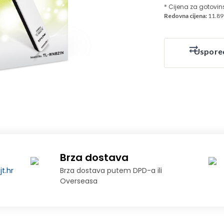
* Cijena za gotovin
Redovna cijena:
11.89
Uspore
Brza dostava
t.hr
Brza dostava putem DPD-a ili
Overseasa