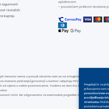
uplatnicom
o sigurnosti
– pouzećem prilikom dostave 
ost i kolačići
za kupnju
kojih trenutno nema u ponudi obratite nam se na info@megabajt.hr. Sve cijen
 za avansno plaćanje(gotovina) u Eurima i uključuju PDV. Sve cijene su iskaz
Megabajt.hr se pri
ti od cijena u našim poslovnicama. Trudimo se dati što bolji i točniji opis i s
prikazujemo vam re
odaci
poveznicu izvan ov
otpunosti točni. Ne odgovaramo za eventualne pogreške nastale u opisu proizv
proslijeđivanje inf
stranicama
.
Možete 
postavkama privatn