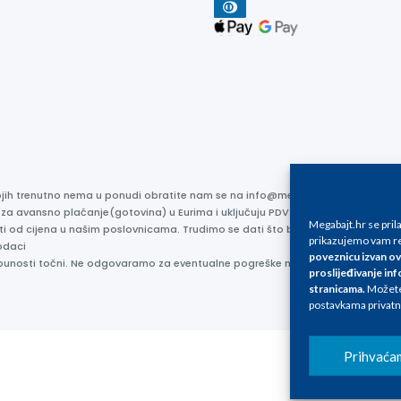
kojih trenutno nema u ponudi obratite nam se na info@megabajt.hr. Sve cijen
 za avansno plaćanje(gotovina) u Eurima i uključuju PDV. Sve cijene su iskaz
Megabajt.hr se pri
ti od cijena u našim poslovnicama. Trudimo se dati što bolji i točniji opis i s
prikazujemo vam re
odaci
poveznicu izvan ov
otpunosti točni. Ne odgovaramo za eventualne pogreške nastale u opisu proizv
proslijeđivanje inf
stranicama
.
Možete 
postavkama privatn
Prihvaća