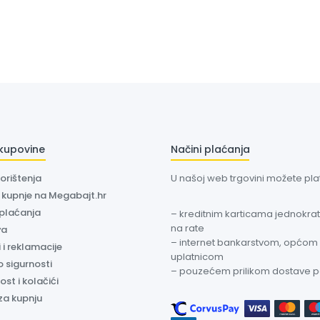
 kupovine
Načini plaćanja
korištenja
U našoj web trgovini možete plati
a kupnje na Megabajt.hr
 plaćanja
– kreditnim karticama jednokratn
na rate
va
– internet bankarstvom, općom
 i reklamacije
uplatnicom
o sigurnosti
– pouzećem prilikom dostave 
ost i kolačići
za kupnju