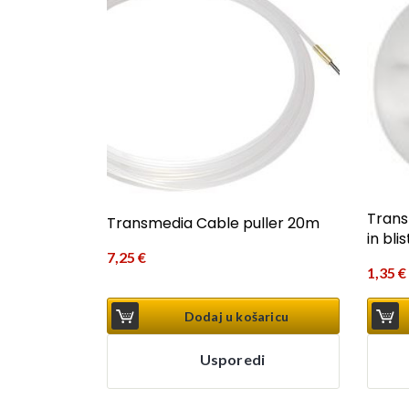
Trans
Transmedia Cable puller 20m
in bl
7,25
€
1,35
€
Dodaj u košaricu
Usporedi