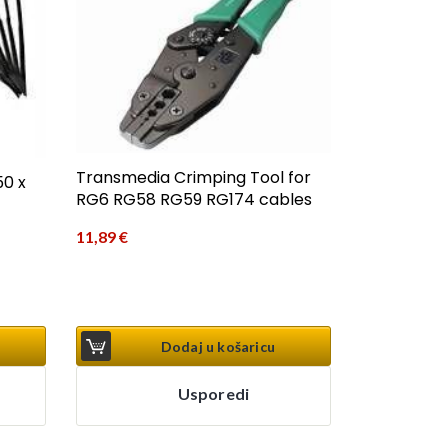
Transmedia Crimping Tool for
50 x
RG6 RG58 RG59 RG174 cables
11,89
€
Dodaj u košaricu
Usporedi