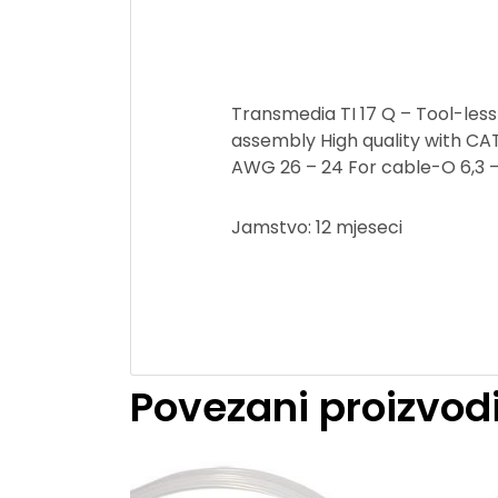
Transmedia TI 17 Q – Tool-less
assembly High quality with CAT
AWG 26 – 24 For cable-O 6,3 
Jamstvo: 12 mjeseci
Povezani proizvod