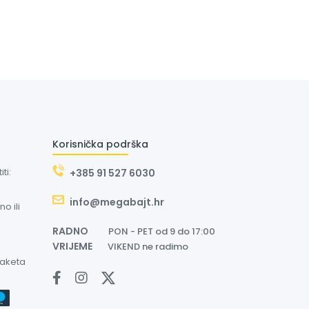
Korisnička podrška
ti:
+385 91 527 6030
info@megabajt.hr
o ili
RADNO
PON - PET od 9 do 17:00
VRIJEME
VIKEND ne radimo
paketa