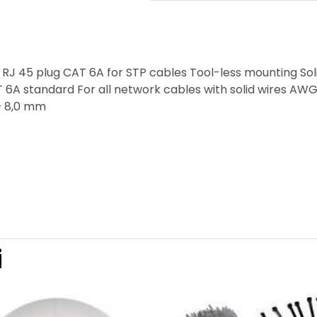
 RJ 45 plug CAT 6A for STP cables Tool-less mounting Soli
 6A standard For all network cables with solid wires AWG
– 8,0 mm
i