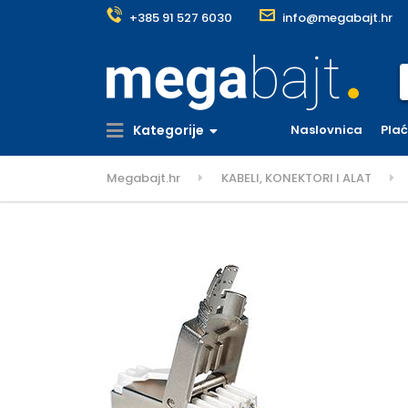
+385 91 527 6030
info@megabajt.hr
S
Kategorije
Naslovnica
Pla
Megabajt.hr
KABELI, KONEKTORI I ALAT