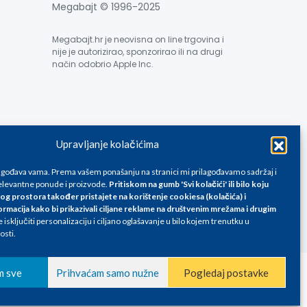
Megabajt © 1996-2025
Megabajt.hr je neovisna on line trgovina i
nije je autorizirao, sponzorirao ili na drugi
način odobrio Apple Inc.
Upravljanje kolačićima
e su informativnog karaktera i podložne su promjenama, a
ane isključivo za kupovinu putem webshop-a i mogu
lagođava vama. Prema vašem ponašanju na stranici mi prilagođavamo sadržaj i
liku. Unatoč tome, ne možemo garantirati da su svi
levantne ponude i proizvode.
Pritiskom na gumb 'Svi kolačići' ili bilo koju
og prostora također pristajete na korištenje cookiesa (kolačića) i
oda, greške prilikom štampanja te promjene cijena.
ormacija kako bi prikazivali ciljane reklame na
društvenim mrežama i drugim
isključiti personalizaciju i ciljano oglašavanje u bilo kojem trenutku u
osti.
m sve
Prihvaćam samo nužne
Pogledaj postavke