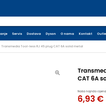
earch for:
ćanje
Servis
Dostava
Dyson
O nama
Kontakt
Outle
Transmedia Tool-less RJ 45 plug CAT 6A solid metal
Transmedi
CAT 6A so
Naša najniža cijena
6,93
€