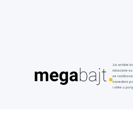
Za artikle 
iskazane su
se razlikova
navedeni p
i slike u p