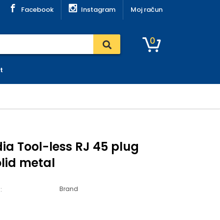
Facebook
Instagram
Moj račun
0
t
a Tool-less RJ 45 plug
lid metal
Brand
: