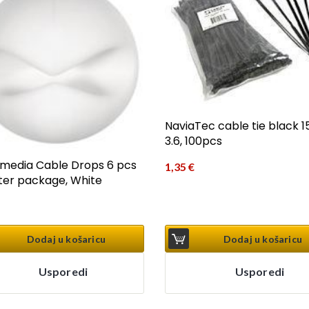
NaviaTec cable tie black 1
3.6, 100pcs
media Cable Drops 6 pcs
1,35
€
ister package, White
Dodaj u košaricu
Dodaj u košaricu
Usporedi
Usporedi