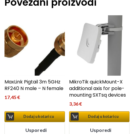
Povezani proizvodi
MaxLink Pigtail 3m 5GHz
MikroTik quickMount-X
RF240 N male – N female
additional axis for pole-
mounting SXTsq devices
17,45
€
3,36
€
Dodaj u košaricu
Dodaj u košaricu
Usporedi
Usporedi