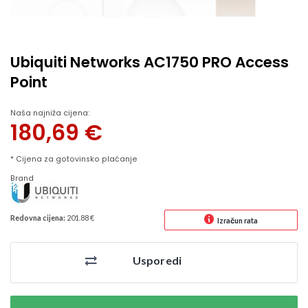
Ubiquiti Networks AC1750 PRO Access
Point
Naša najniža cijena:
180,69
€
* Cijena za gotovinsko plaćanje
Brand
Redovna cijena:
201.88 €
Izračun rata
Usporedi