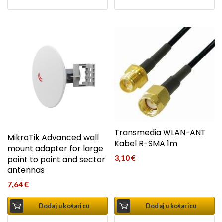
Transmedia WLAN-ANT
MikroTik Advanced wall
Kabel R-SMA 1m
mount adapter for large
3,10
€
point to point and sector
antennas
7,64
€
Dodaj u košaricu
Dodaj u košaricu