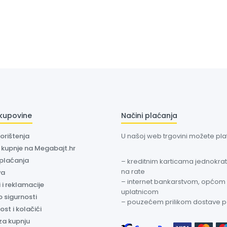
 kupovine
Načini plaćanja
korištenja
U našoj web trgovini možete plati
a kupnje na Megabajt.hr
 plaćanja
– kreditnim karticama jednokratn
na rate
va
– internet bankarstvom, općom
 i reklamacije
uplatnicom
o sigurnosti
– pouzećem prilikom dostave 
ost i kolačići
za kupnju