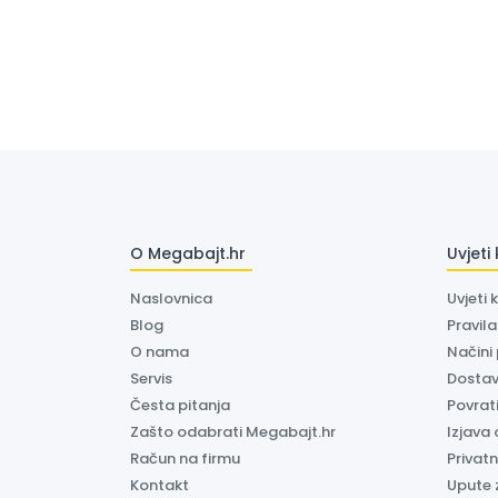
O Megabajt.hr
Uvjeti
Naslovnica
Uvjeti 
Blog
Pravil
O nama
Načini
Servis
Dosta
Česta pitanja
Povrati
Zašto odabrati Megabajt.hr
Izjava 
Račun na firmu
Privatn
Kontakt
Upute 