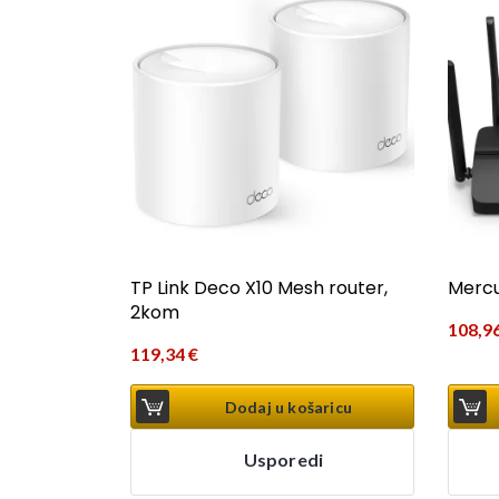
TP Link Deco X10 Mesh router,
Mercu
2kom
108,9
119,34
€
Dodaj u košaricu
Usporedi