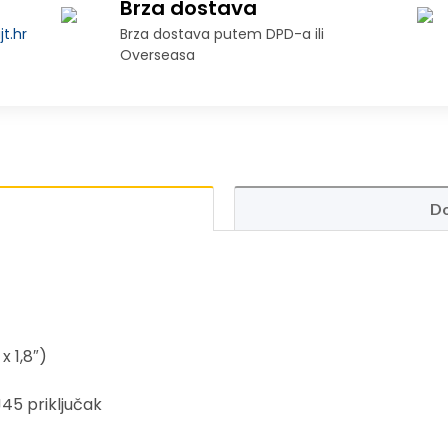
Brza dostava
t.hr
Brza dostava putem DPD-a ili
Overseasa
Do
x 1,8″)
J45 priključak