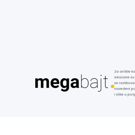
Za artikle 
iskazane su
se razlikova
navedeni p
i slike u p