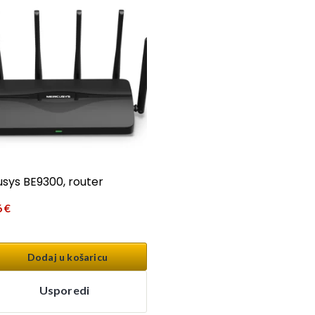
sys BE9300, router
6
€
Dodaj u košaricu
Usporedi