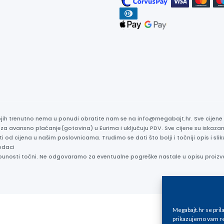
kojih trenutno nema u ponudi obratite nam se na info@megabajt.hr. Sve cijen
 za avansno plaćanje(gotovina) u Eurima i uključuju PDV. Sve cijene su iskaz
ti od cijena u našim poslovnicama. Trudimo se dati što bolji i točniji opis i s
odaci
otpunosti točni. Ne odgovaramo za eventualne pogreške nastale u opisu proizv
Megabajt.hr se pri
prikazujemo vam re