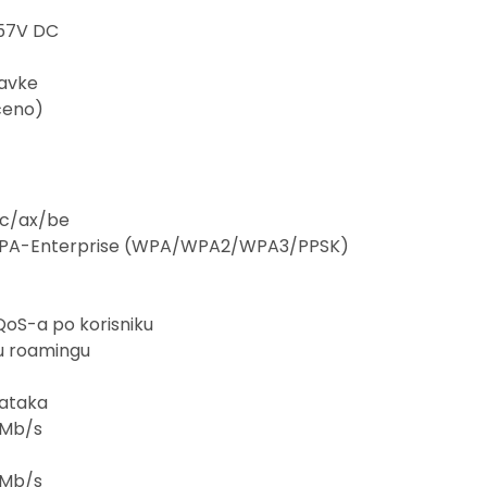
—57V DC
tavke
čeno)
ac/ax/be
 WPA-Enterprise (WPA/WPA2/WPA3/PPSK)
QoS-a po korisniku
 u roamingu
dataka
4 Mb/s
4 Mb/s