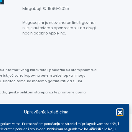
Megabajt © 1996-2025
Megabajt.hr je neovisna on line trgovina i
nije je autorizirao, sponzorirao ili na drugi
način odobrio Apple Inc.
e su informativnog karaktera i podložne su promjenama, a
ane isključivo za kupovinu putem webshop-a i mogu
liku. Unatoč tome, ne možemo garantirati da su svi
oda, greške prilikom štampanja te promjene cijena.
Upravljanje kolačićima
lagođava vama. Prema vašem ponašanju na stranici mi prilagođavamo sadržaj i
levantne ponude i proizvode.
Pritiskom na gumb 'Svi kolačići' ili bilo koju