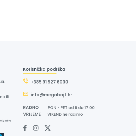
Korisnička podrška
ti:
+385 91 527 6030
info@megabajt.hr
o ili
RADNO
PON - PET od 9 do 17:00
VRIJEME
VIKEND ne radimo
paketa