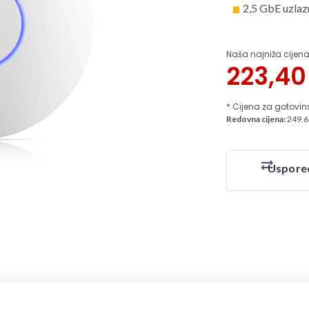
2,5 GbE uzlaz
Naša najniža cijena
223,4
* Cijena za gotovin
Redovna cijena:
249.6
Uspore