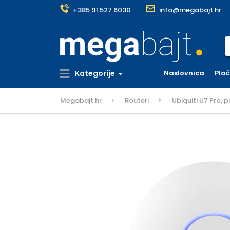
+385 91 527 6030
info@megabajt.hr
S
Kategorije
Naslovnica
Pla
Megabajt.hr
Routeri
Ubiquiti U7 Pro, 