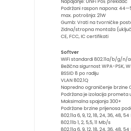
Napajanje: UniFi PoE prekidač
Podržani raspon napona: 44
max. potrošnja: 21W
Gumb: Vrati na tvorničke pos
Zidna/stropna montaža (uklju
CE, FCC, IC certifikati
Softver
WiFi standardi 802.11a/b/g/n/
Bežična sigurnost WPA-PSK,
BSSID 8 po radiju
VLAN 802.1Q
Napredno ograničenje brzine 
Podržana je izolacija prometa
Maksimalna spajanja 300+
Podržane brzine prijenosa po
802.11a 6, 9, 12, 18, 24, 36, 48, 5
802.11b 1, 2, 5,5, 11 Mb/s
802.11g 6, 9, 12, 18, 24, 36, 48, 5