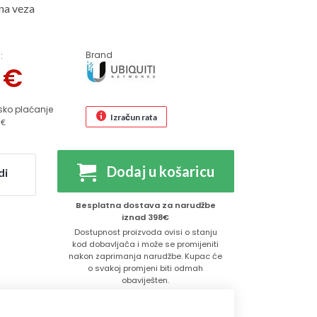
na veza
Brand
:
0
€
sko plaćanje
Izračun rata
 €
Dodaj u košaricu
di
Besplatna dostava za narudžbe
iznad 398€
Dostupnost proizvoda ovisi o stanju
kod dobavljača i može se promijeniti
nakon zaprimanja narudžbe. Kupac će
o svakoj promjeni biti odmah
obaviješten.