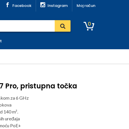
Facebook
Instagram
Moj račun
0
t
U7 Pro, pristupna točka
rškom za 6 GHz
tokova
d 140 m².
ih uređaja
omoću PoE+