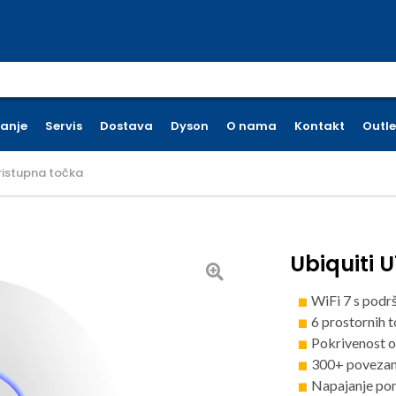
earch for:
ćanje
Servis
Dostava
Dyson
O nama
Kontakt
Outle
pristupna točka
Ubiquiti 
WiFi 7 s pod
6 prostornih 
Pokrivenost o
300+ povezan
Napajanje p