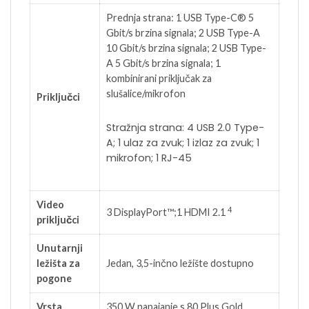
Prednja strana: 1 USB Type-C® 5
Gbit/s brzina signala; 2 USB Type-A
10 Gbit/s brzina signala; 2 USB Type-
A 5 Gbit/s brzina signala; 1
kombinirani priključak za
slušalice/mikrofon
Priključci
Stražnja strana: 4 USB 2.0 Type-
A; 1 ulaz za zvuk; 1 izlaz za zvuk; 1
mikrofon; 1 RJ-45
Video
4
3 DisplayPort™;1 HDMI
2.1
priključci
Unutarnji
ležišta za
Jedan, 3,5-inčno ležište dostupno
pogone
Vrsta
350 W napajanje s 80 Plus Gold