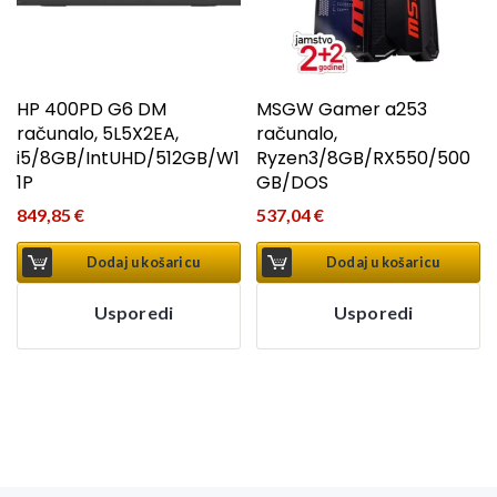
HP 400PD G6 DM
MSGW Gamer a253
računalo, 5L5X2EA,
računalo,
i5/8GB/IntUHD/512GB/W1
Ryzen3/8GB/RX550/500
1P
GB/DOS
849,85
€
537,04
€
Dodaj u košaricu
Dodaj u košaricu
Usporedi
Usporedi