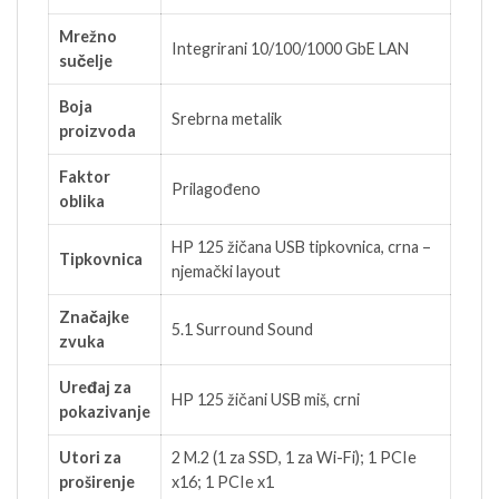
Mrežno
Integrirani 10/100/1000 GbE LAN
sučelje
Boja
Srebrna metalik
proizvoda
Faktor
Prilagođeno
oblika
HP 125 žičana USB tipkovnica, crna –
Tipkovnica
njemački layout
Značajke
5.1 Surround Sound
zvuka
Uređaj za
HP 125 žičani USB miš, crni
pokazivanje
Utori za
2 M.2 (1 za SSD, 1 za Wi-Fi); 1 PCIe
proširenje
x16; 1 PCIe x1