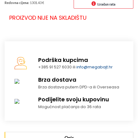
Redovna cijena:
1301.43 €
Izračun rata
PROIZVOD NIJE NA SKLADIŠTU
Podrška kupcima
+385 91 527 6030 ili
info@megabajt.hr
Brza dostava
Brza dostava putem DPD-a ili Overseasa
Podijelite svoju kupovinu
Mogućnost plaćanja do 36 rata
Opis