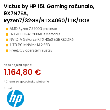
Victus by HP 15L Gaming računalo,
9X7N7EA,
Ryzen7/32GB/RTX4060/1TB/DOS
AMD Ryzen 7 5700G procesor
32 GB DDR4 3200MHz memorija
NVIDIA GeForce RTX 4060 8GB GDDR6
1 TB PCIe NVMe M.2 SSD
FreeDOS operativni sustav
Naša najniža cijena:
1.164,80
€
* Cijena za gotovinsko plaćanje
Brand