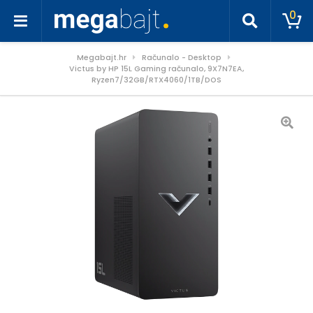
0
Megabajt.hr
Računalo - Desktop
Victus by HP 15L Gaming računalo, 9X7N7EA,
Ryzen7/32GB/RTX4060/1TB/DOS