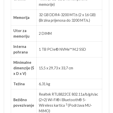
memorije)
32 GB DDR4-3200 MT/s (2 x 16 GB)
Memorija
(Brzina prijenosa do 3200 MT/s.)
Utor za
2 DIMM
memoriju
Interna
1 TB PCIe® NVMe™ M.2 SSD
pohrana
Minimalne
dimenzije (Š
15,5 x 29,73 x 33,7 cm
x D x V)
Težina
6,31 kg
Realtek RTL8822CE 802.11a/b/g/n/ac
Bežično
(2×2) Wi-Fi® i Bluetooth®
5-
3
povezivanje
Wireless kartica
(Podržava MU-
MIMO)