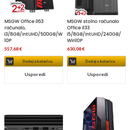
MSGW Office i163
MSGW stolno računalo
računalo,
Office i133
i3/8GB/IntUHD/500GB/W
i5/8GB/IntUHD/240GB/
10P
Win10P
557,68
€
630,08
€
Dodaj u košaricu
Dodaj u košaricu
Usporedi
Usporedi