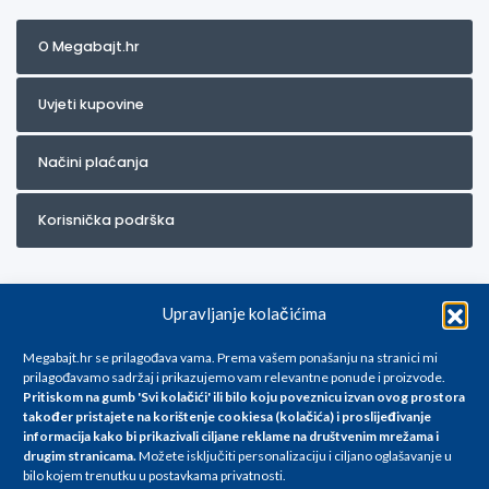
O Megabajt.hr
Uvjeti kupovine
Načini plaćanja
Korisnička podrška
Upravljanje kolačićima
Megabajt.hr se prilagođava vama. Prema vašem ponašanju na stranici mi
prilagođavamo sadržaj i prikazujemo vam relevantne ponude i proizvode.
Pritiskom na gumb 'Svi kolačići' ili bilo koju poveznicu izvan ovog prostora
Za artikle kojih trenutno nema u ponudi obratite nam se na
također pristajete na korištenje cookiesa (kolačića) i proslijeđivanje
info@megabajt.hr. Sve cijene su informativnog karaktera i podložne su
informacija kako bi prikazivali ciljane reklame na
društvenim mrežama i
promjenama, a
drugim stranicama
.
Možete isključiti personalizaciju i ciljano oglašavanje u
iskazane su za avansno plaćanje(gotovina) u Eurima i uključuju PDV. Sve
bilo kojem trenutku u postavkama privatnosti.