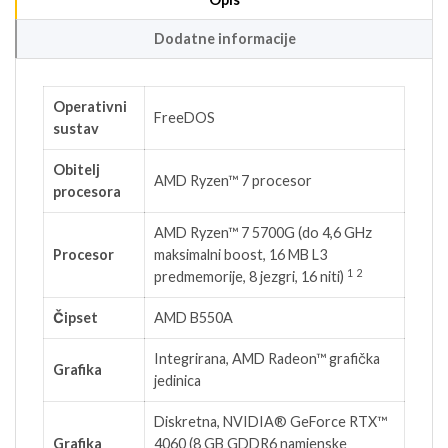
Dodatne informacije
Operativni
FreeDOS
sustav
Obitelj
AMD Ryzen™ 7 procesor
procesora
AMD Ryzen™ 7 5700G (do 4,6 GHz
Procesor
maksimalni boost, 16 MB L3
1
2
predmemorije, 8 jezgri, 16
niti)
Čipset
AMD B550A
Integrirana, AMD Radeon™ grafička
Grafika
jedinica
Diskretna, NVIDIA® GeForce RTX™
Grafika
4060 (8 GB GDDR6 namjenske