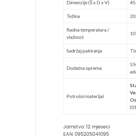
Dimenzije (Š x D x V)
45
Težina
20
Radna temperatura /
10
vlažnost
Sadržaj pakiranja
Ti
55
Dodatna oprema
ad
St
Ve
Potrošni materijal
Os
(0
Jamstvo: 12 mjeseci
EAN: 095205041095