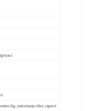
/g/n/ac)
ka
deni žig, zakretanje slike, sigurni