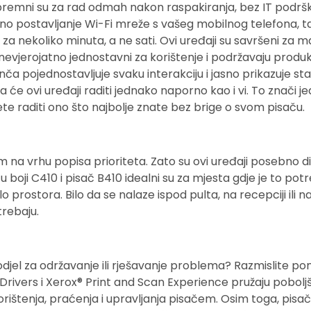
spremni su za rad odmah nakon raspakiranja, bez IT podršk
o postavljanje Wi-Fi mreže s vašeg mobilnog telefona, t
 ​​za nekoliko minuta, a ne sati. Ovi uređaji su savršeni za 
nevjerojatno jednostavni za korištenje i podržavaju produk
 inča pojednostavljuje svaku interakciju i jasno prikazuje s
a će ovi uređaji raditi jednako naporno kao i vi. To znači
te raditi ono što najbolje znate bez brige o svom pisaču.
m na vrhu popisa prioriteta. Zato su ovi uređaji posebno d
č u boji C410 i pisač B410 idealni su za mjesta gdje je to p
alo prostora. Bilo da se nalaze ispod pulta, na recepciji ili n
rebaju.
T odjel za održavanje ili rješavanje problema? Razmislite p
 Drivers i Xerox® Print and Scan Experience pružaju pobolj
orištenja, praćenja i upravljanja pisačem. Osim toga, pisač 