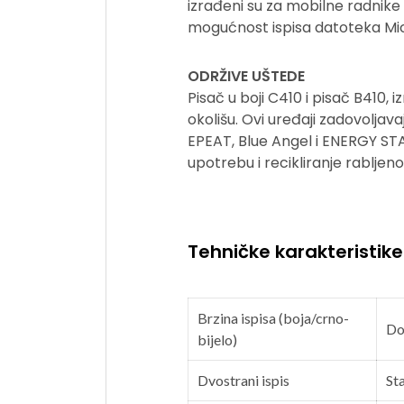
izrađeni su za mobilne radnike
mogućnost ispisa datoteka Micro
ODRŽIVE UŠTEDE
Pisač u boji C410 i pisač B410,
okolišu. Ovi uređaji zadovoljav
EPEAT, Blue Angel i ENERGY ST
upotrebu i recikliranje rabljen
Tehničke karakteristike
Brzina ispisa (boja/crno-
Do
bijelo)
Dvostrani ispis
St