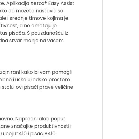
e. Aplikacija Xerox® Easy Assist
ako da možete nastaviti sa
male i srednje timove kojima je
tivnost, a ne ometaju je.
tatus pisača. S pouzdanošću iz
 jedna stvar manje na vašem
izajnirani kako bi vam pomogli
otrebno i uske uredske prostore
a stolu, ovi pisači prave veličine
onovno. Napredni alati poput
šane značajke produktivnosti i
u boji C410 i pisač B410