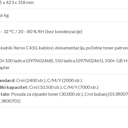
5 x 423 x 318 mm
,6 kg
 – 32 °C / 20 – 80 % RH (bez kondenzacije)
skalnik Xerox C410, kablovi, dokumentacija, početne toner patrone
0+100 ladica (097N02468), 550 ladica (097N02465), 500+ GB HD
apter
andard:
Crni (2400 str.), C/M/Y (2000 str.)
liki kapacitet:
Crni (10.500 str.), C/M/Y (7000 str.)
talo:
Posuda za otpadni toner (30.000 str.), Crni bubanj (013R007
13R00701)