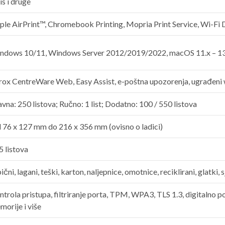
is i druge
ple AirPrint™, Chromebook Printing, Mopria Print Service, Wi-Fi 
ndows 10/11, Windows Server 2012/2019/2022, macOS 11.x – 13.x
rox CentreWare Web, Easy Assist, e-poštna upozorenja, ugrađeni 
vna: 250 listova; Ručno: 1 list; Dodatno: 100 / 550 listova
 76 x 127 mm do 216 x 356 mm (ovisno o ladici)
5 listova
čni, lagani, teški, karton, naljepnice, omotnice, reciklirani, glatki, sj
trola pristupa, filtriranje porta, TPM, WPA3, TLS 1.3, digitalno po
morije i više