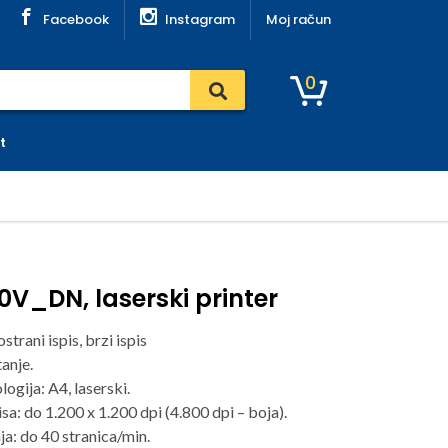
Facebook
Instagram
Moj račun
0
t
0V_DN, laserski printer
strani ispis, brzi ispis
tanje.
logija: A4, laserski.
isa: do 1.200 x 1.200 dpi (4.800 dpi – boja).
ja: do 40 stranica/min.