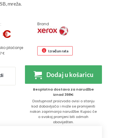
SB, mreža.
Brand
:
5
€
sko plaćanje
Izračun rata
7 €
Dodaj u košaricu
di
Besplatna dostava za narudžbe
iznad 398€
Dostupnost proizvoda ovisi o stanju
kod dobavljača i može se promijeniti
nakon zaprimanja narudžbe. Kupac će
o svakoj promjeni biti odmah
obaviješten.