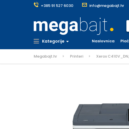
+385 91 527 6030
info@megabajt.hr
S
Kategorije
Naslovnica
Pla
Megabajt.hr
Printeri
Xerox C410V_DN, 