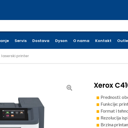
earch for:
ćanje
Servis
Dostava
Dyson
O nama
Kontakt
Outle
laserski printer
Xerox C41
Prednosti: obo
Funkcije: prin
Format i tehno
Rezolucija isp
Brzina printan