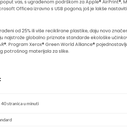
 poput vas, s ugrađenom podrškom za Apple® AirPrint®, Mop
soft Officea izravno s USB pogona, još je lakše nastaviti 
 izrađeni od 25% ili više reciklirane plastike, daju novo zn
aju najstrože globalno priznate standarde ekološke učinkovi
AR®. Program Xerox® Green World Alliance® pojednostavlju
og potrošnog materijala za slike.
:
 40 stranica u minuti
andard