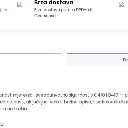
Brza dostava
t.hr
Brza dostava putem DPD-a ili
Overseasa
Do
st mjerenja i sveobuhvatnu sigurnost s C410 i B410 — pis
alnosti, uključujući velike brzine ispisa, visokokvalitetni i
vam ne treba.
RD