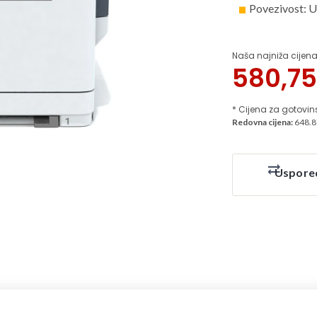
Povezivost: U
Naša najniža cijena
580,7
* Cijena za gotovin
Redovna cijena:
648.8
Uspore