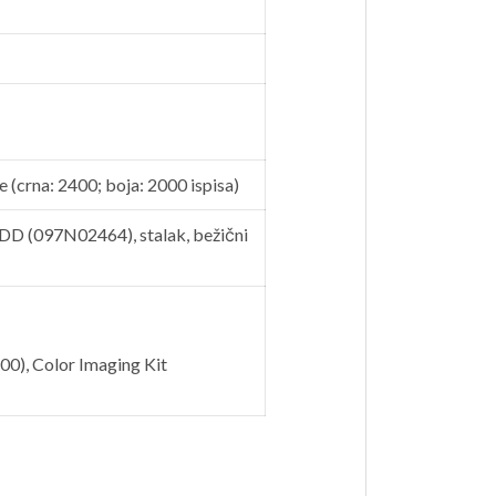
 (crna: 2400; boja: 2000 ispisa)
D (097N02464), stalak, bežični
00), Color Imaging Kit