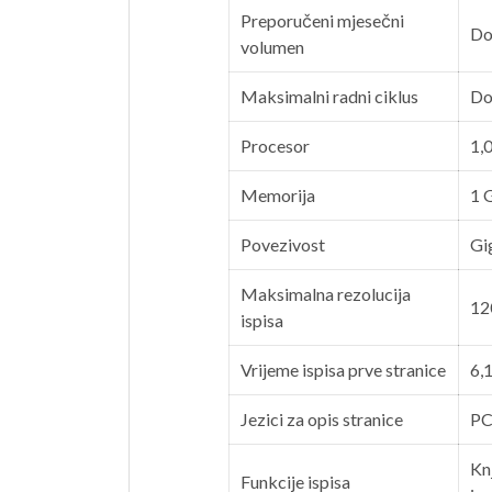
Preporučeni mjesečni
Do
volumen
Maksimalni radni ciklus
Do
Procesor
1,
Memorija
1 
Povezivost
Gi
Maksimalna rezolucija
12
ispisa
Vrijeme ispisa prve stranice
6,1
Jezici za opis stranice
PC
Knj
Funkcije ispisa