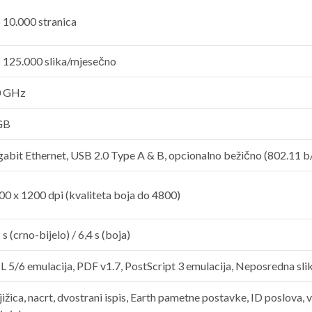
 10.000 stranica
 125.000 slika/mjesečno
0 GHz
GB
gabit Ethernet, USB 2.0 Type A & B, opcionalno bežično (802.11 b
00 x 1200 dpi (kvaliteta boja do 4800)
 s (crno-bijelo) / 6,4 s (boja)
L 5/6 emulacija, PDF v1.7, PostScript 3 emulacija, Neposredna sli
ižica, nacrt, dvostrani ispis, Earth pametne postavke, ID poslova, vo