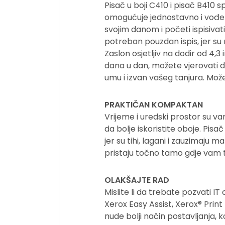
Pisač u boji C410 i pisač B410 
omogućuje jednostavno i vođen
svojim danom i početi ispisivati
potreban pouzdan ispis, jer su 
Zaslon osjetljiv na dodir od 4,3
dana u dan, možete vjerovati d
umu i izvan vašeg tanjura. Može
PRAKTIČAN KOMPAKTAN
Vrijeme i uredski prostor su va
da bolje iskoristite oboje. Pisa
jer su tihi, lagani i zauzimaju m
pristaju točno tamo gdje vam t
OLAKŠAJTE RAD
Mislite li da trebate pozvati I
Xerox Easy Assist, Xerox® Print
nude bolji način postavljanja, k