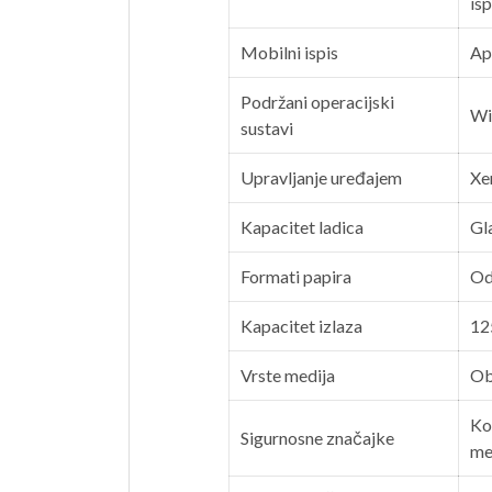
isp
Mobilni ispis
Ap
Podržani operacijski
Wi
sustavi
Upravljanje uređajem
Xe
Kapacitet ladica
Gla
Formati papira
Od
Kapacitet izlaza
12
Vrste medija
Obi
Kon
Sigurnosne značajke
me