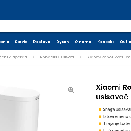
earch for:
ćanje
Servis
Dostava
Dyson
O nama
Kontakt
Outle
ćanski aparati
Robotski usisivači
Xiaomi Robot Vacuum H
Xiaomi R
usisavač
Snaga usisava
Istovremeno u
Trajanje bate
LDS pametni n