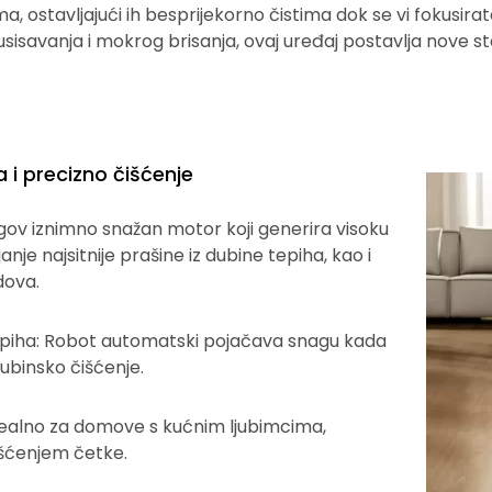
 ostavljajući ih besprijekorno čistima dok se vi fokusirate
usisavanja i mokrog brisanja, ovaj uređaj postavlja nove s
 i precizno čišćenje
gov iznimno snažan motor koji generira visoku
anje najsitnije prašine iz dubine tepiha, kao i
dova.
epiha: Robot automatski pojačava snagu kada
dubinsko čišćenje.
Idealno za domove s kućnim ljubimcima,
išćenjem četke.