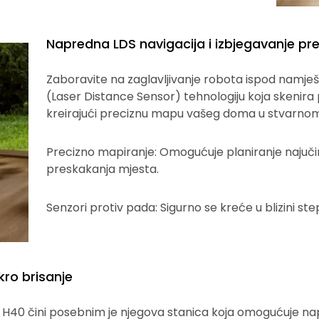
Napredna LDS navigacija i izbjegavanje pr
Zaboravite na zaglavljivanje robota ispod namješt
(Laser Distance Sensor) tehnologiju koja skenira 
kreirajući preciznu mapu vašeg doma u stvarno
Precizno mapiranje: Omogućuje planiranje najučin
preskakanja mjesta.
Senzori protiv pada: Sigurno se kreće u blizini ste
ro brisanje
H40 čini posebnim je njegova stanica koja omogućuje na