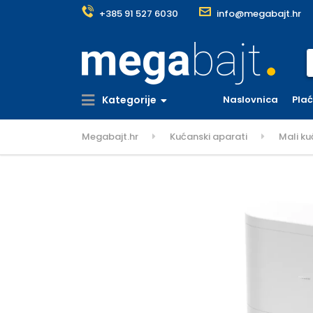
+385 91 527 6030
info@megabajt.hr
S
Kategorije
Naslovnica
Pla
Megabajt.hr
Kućanski aparati
Mali ku