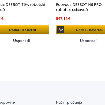
cs DEEBOT T9+, robotski
Ecovacs DEEBOT N8 PRO,
vač
robotski usisavač
1
€
597,13
€
Dodaj u košaricu
Dodaj u košaricu
Usporedi
Usporedi
 kupovine
Načini plaćanja