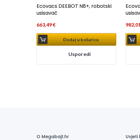
Ecovacs DEEBOT N8+, robotski
Ecova
usisavač
usisa
663,49
€
982,0
Dodaj u košaricu
Usporedi
O Megabajt.hr
Uvjeti