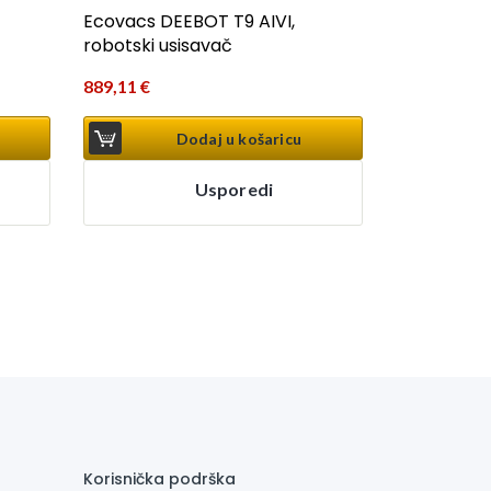
Ecovacs DEEBOT T9 AIVI,
robotski usisavač
889,11
€
Dodaj u košaricu
Usporedi
Korisnička podrška