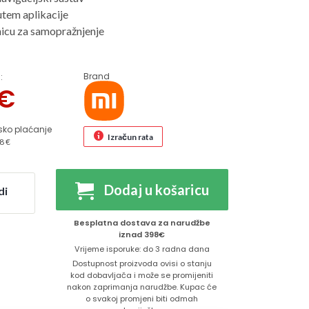
utem aplikacije
nicu za samopražnjenje
Brand
:
€
sko plaćanje
Izračun rata
8 €
Dodaj u košaricu
di
Besplatna dostava za narudžbe
iznad 398€
Vrijeme isporuke: do 3 radna dana
Dostupnost proizvoda ovisi o stanju
kod dobavljača i može se promijeniti
nakon zaprimanja narudžbe. Kupac će
o svakoj promjeni biti odmah