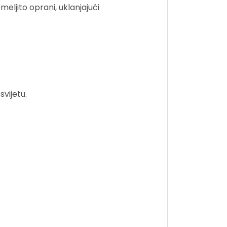
eljito oprani, uklanjajući
vijetu.