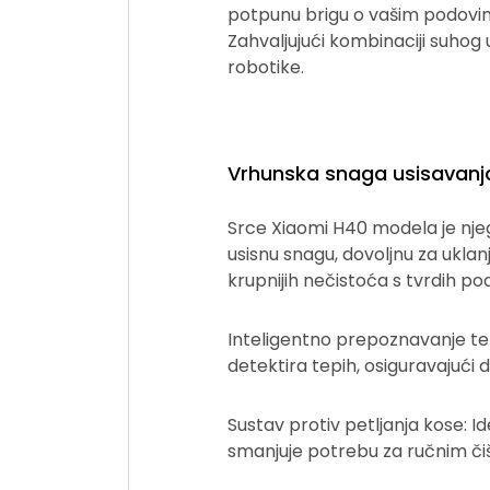
potpunu brigu o vašim podovima,
Zahvaljujući kombinaciji suhog 
robotike.
Vrhunska snaga usisavanja
Srce Xiaomi H40 modela je nje
usisnu snagu, dovoljnu za uklanj
krupnijih nečistoća s tvrdih po
Inteligentno prepoznavanje t
detektira tepih, osiguravajući 
Sustav protiv petljanja kose: 
smanjuje potrebu za ručnim č