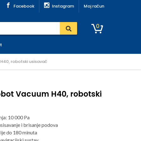
Facebook
Instagram
Moj račun
0
t
40, robotski usisavač
obot Vacuum H40, robotski
nja: 10 000 Pa
sisavanje i brisanje podova
rije do 180 minuta
avigacijski sustav