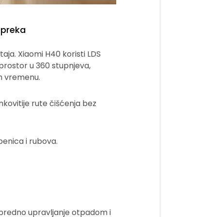
epreka
aja. Xiaomi H40 koristi LDS
prostor u 360 stupnjeva,
m vremenu.
kovitije rute čišćenja bez
penica i rubova.
predno upravljanje otpadom i