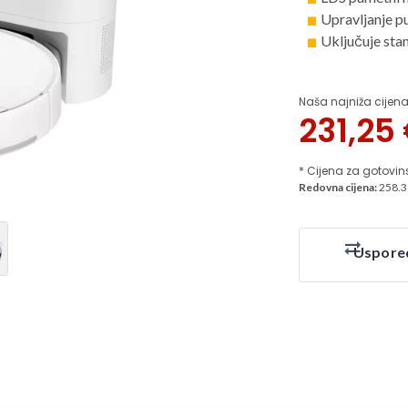
Upravljanje p
Uključuje sta
Naša najniža cijena
231,25
* Cijena za gotovin
Redovna cijena:
258.3
Uspore