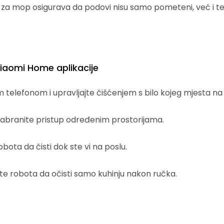
 za mop osigurava da podovi nisu samo pometeni, već i tem
iaomi Home aplikacije
telefonom i upravljajte čišćenjem s bilo kojeg mjesta na s
: Zabranite pristup određenim prostorijama.
bota da čisti dok ste vi na poslu.
ite robota da očisti samo kuhinju nakon ručka.