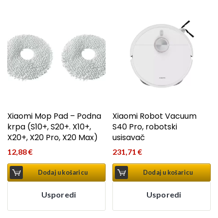
Xiaomi Mop Pad – Podna
Xiaomi Robot Vacuum
krpa (S10+, S20+. X10+,
S40 Pro, robotski
X20+, X20 Pro, X20 Max)
usisavač
12,88
€
231,71
€
Dodaj u košaricu
Dodaj u košaricu
Usporedi
Usporedi