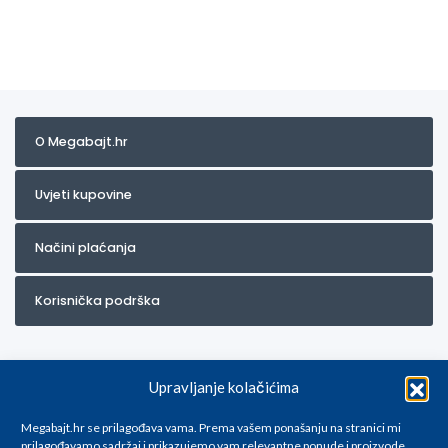
O Megabajt.hr
Uvjeti kupovine
Načini plaćanja
Korisnička podrška
Upravljanje kolačićima
Megabajt.hr se prilagođava vama. Prema vašem ponašanju na stranici mi
prilagođavamo sadržaj i prikazujemo vam relevantne ponude i proizvode.