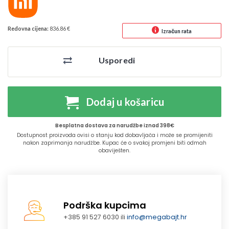
Redovna cijena:
836.86 €
Izračun rata
Usporedi
Dodaj u košaricu
Besplatna dostava za narudžbe iznad 398€
Dostupnost proizvoda ovisi o stanju kod dobavljača i može se promijeniti
nakon zaprimanja narudžbe. Kupac će o svakoj promjeni biti odmah
obaviješten.
Podrška kupcima
+385 91 527 6030 ili
info@megabajt.hr