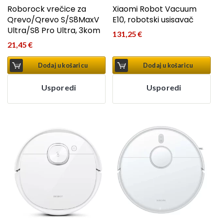
Roborock vrečice za
Xiaomi Robot Vacuum
Qrevo/Qrevo S/S8MaxV
E10, robotski usisavač
Ultra/S8 Pro Ultra, 3kom
131,25
€
21,45
€
Dodaj u košaricu
Dodaj u košaricu
Usporedi
Usporedi