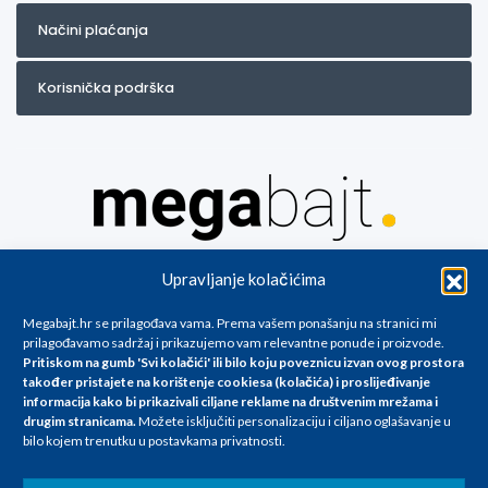
Načini plaćanja
Korisnička podrška
Za artikle kojih trenutno nema u ponudi obratite nam se na
Upravljanje kolačićima
info@megabajt.hr. Sve cijene su informativnog karaktera i podložne su
promjenama, a
Megabajt.hr se prilagođava vama. Prema vašem ponašanju na stranici mi
iskazane su za avansno plaćanje(gotovina) u Eurima i uključuju PDV. Sve
prilagođavamo sadržaj i prikazujemo vam relevantne ponude i proizvode.
cijene su iskazane isključivo za kupovinu putem webshop-a i mogu
Pritiskom na gumb 'Svi kolačići' ili bilo koju poveznicu izvan ovog prostora
se razlikovati od cijena u našim poslovnicama. Trudimo se dati što bolji
također pristajete na korištenje cookiesa (kolačića) i proslijeđivanje
i točniji opis i sliku. Unatoč tome, ne možemo garantirati da su svi
informacija kako bi prikazivali ciljane reklame na
društvenim mrežama i
navedeni podaci
drugim stranicama
.
Možete isključiti personalizaciju i ciljano oglašavanje u
i slike u potpunosti točni. Ne odgovaramo za eventualne pogreške
bilo kojem trenutku u postavkama privatnosti.
nastale u opisu proizvoda, greške prilikom štampanja te promjene
cijena.