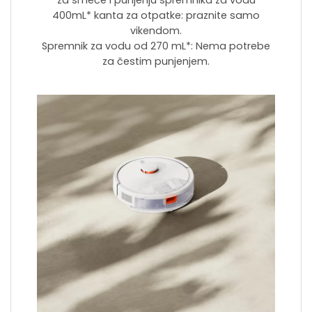
za smeće i punjenju spremnika za vodu
400mL* kanta za otpatke: praznite samo
vikendom.
Spremnik za vodu od 270 mL*: Nema potrebe
za čestim punjenjem.