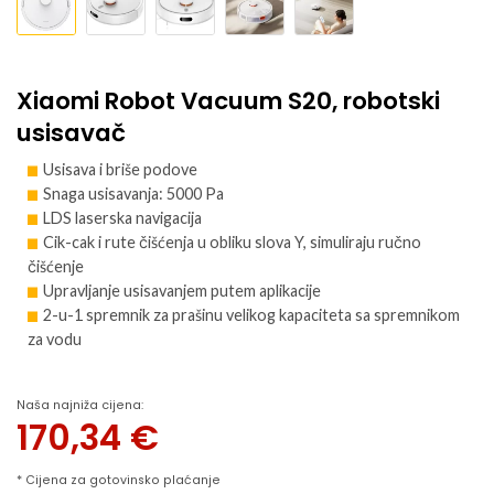
Xiaomi Robot Vacuum S20, robotski
usisavač
Usisava i briše podove
Snaga usisavanja: 5000 Pa
LDS laserska navigacija
Cik-cak i rute čišćenja u obliku slova Y, simuliraju ručno
čišćenje
Upravljanje usisavanjem putem aplikacije
2-u-1 spremnik za prašinu velikog kapaciteta sa spremnikom
za vodu
Naša najniža cijena:
170,34
€
* Cijena za gotovinsko plaćanje