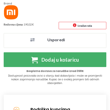
Brand
Redovna cijena:
190.32 €
Izračun rata
Usporedi
Dodaj u košaricu
Besplatna dostava za narudžbe iznad 398€
Dostupnost proizvoda ovisi o stanju kod dobavljača i može se promijeniti
nakon zaprimanja narudžbe. Kupac će o svakoj promjeni biti odmah
obaviješten.
Podrška kupcima