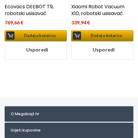
Ecovacs DEEBOT T9,
Xiaomi Robot Vacuum
robotski usisavač
X10, robotski usisavač
769,66
€
339,94
€
Dodaj u košaricu
Dodaj u košaricu
Usporedi
Usporedi
O Megabajt.hr
Uvjeti kupovine