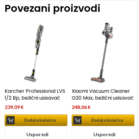
Povezani proizvodi
Karcher Professional LVS
Xiaomi Vacuum Cleaner
1/2 Bp, bežični usisavač
G20 Max, bežični usisavač
239,09
€
248,06
€
Dodaj u košaricu
Dodaj u košaricu
Usporedi
Usporedi