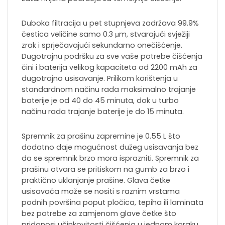
Duboka filtracija u pet stupnjeva zadržava 99.9%
čestica veličine samo 0.3 μm, stvarajući svježiji
zrak i sprječavajući sekundarno onečišćenje.
Dugotrajnu podršku za sve vaše potrebe čišćenja
čini i baterija velikog kapaciteta od 2200 mAh za
dugotrajno usisavanje. Prilikom korištenja u
standardnom načinu rada maksimalno trajanje
baterije je od 40 do 45 minuta, dok u turbo
načinu rada trajanje baterije je do 15 minuta.
Spremnik za prašinu zapremine je 0.55 L što
dodatno daje mogućnost dužeg usisavanja bez
da se spremnik brzo mora isprazniti. Spremnik za
prašinu otvara se pritiskom na gumb za brzo i
praktično uklanjanje prašine. Glava četke
usisavača može se nositi s raznim vrstama
podnih površina poput pločica, tepiha ili laminata
bez potrebe za zamjenom glave četke što
pridonosi učinkovitosti čišćenja u jednom koraku.