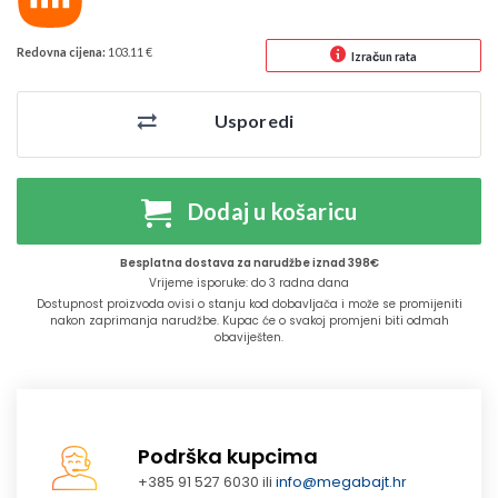
Redovna cijena:
103.11 €
Izračun rata
Usporedi
Dodaj u košaricu
Besplatna dostava za narudžbe iznad 398€
Vrijeme isporuke: do 3 radna dana
Dostupnost proizvoda ovisi o stanju kod dobavljača i može se promijeniti
nakon zaprimanja narudžbe. Kupac će o svakoj promjeni biti odmah
obaviješten.
Podrška kupcima
+385 91 527 6030 ili
info@megabajt.hr