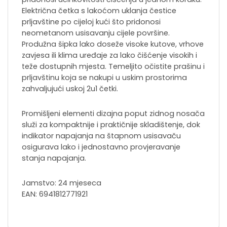
Električna četka s lakoćom uklanja čestice
prljavštine po cijeloj kući što pridonosi
neometanom usisavanju cijele površine.
Produžna šipka lako doseže visoke kutove, vrhove
zavjesa ili klima uređaje za lako čišćenje visokih i
teže dostupnih mjesta. Temeljito očistite prašinu i
prljavštinu koja se nakupi u uskim prostorima
zahvaljujući uskoj 2u1 četki.
Promišljeni elementi dizajna poput zidnog nosača
služi za kompaktnije i praktičnije skladištenje, dok
indikator napajanja na štapnom usisavaču
osigurava lako i jednostavno provjeravanje
stanja napajanja.
Jamstvo: 24 mjeseca
EAN: 6941812771921