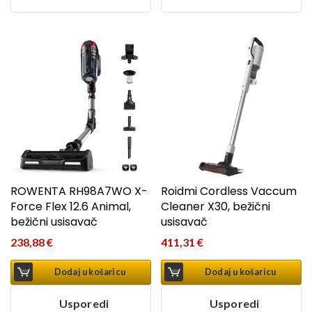
ROWENTA RH98A7WO X-
Roidmi Cordless Vaccum
Force Flex 12.6 Animal,
Cleaner X30, bežični
bežični usisavač
usisavač
238,88
€
411,31
€
Dodaj u košaricu
Dodaj u košaricu
Usporedi
Usporedi