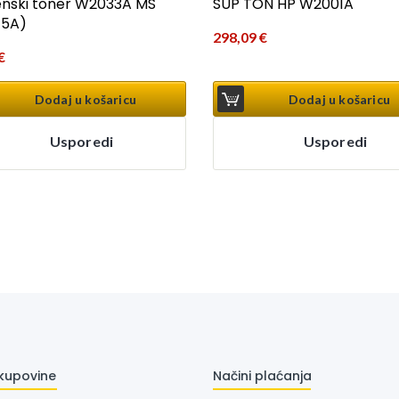
nski toner W2033A MS
SUP TON HP W2001A
15A)
298,09
€
€
Dodaj u košaricu
Dodaj u košaricu
Usporedi
Usporedi
 kupovine
Načini plaćanja