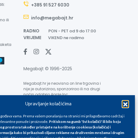
ti:
+385 91 527 6030
info@megabajt.hr
o ili
RADNO
PON - PET od 9 do 17:00
VRIJEME
VIKEND ne radimo
paketa
Megabajt © 1996-2025
Megabajt.hr je neovisna on line trgovina i
nije je autorizirao, sponzorirao ili na drugi
način odobrio Apple Inc.
Upravljanje kolačićima
lagođava vama. Prema vašem ponašanju na stranici mi prilagođavamo sadržaj i
levantne ponude i proizvode.
Pritiskom na gumb 'Svi kolačići' ili bilo koju
og prostora također pristajete na korištenje cookiesa (kolačića) i
ormacija kako bi prikazivali ciljane reklame na
društvenim mrežama i drugim
e su informativnog karaktera i podložne su promjenama, a