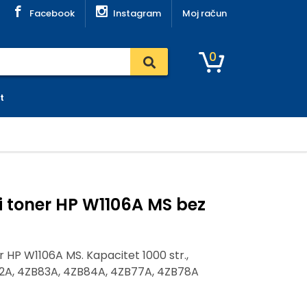
Facebook
Instagram
Moj račun
0
t
 toner HP W1106A MS bez
 HP W1106A MS. Kapacitet 1000 str.,
2A, 4ZB83A, 4ZB84A, 4ZB77A, 4ZB78A