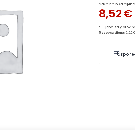
Naša najniža cijena
8,52
€
* Cijena za gotovin
Redovna cijena:
9.52 
Uspore