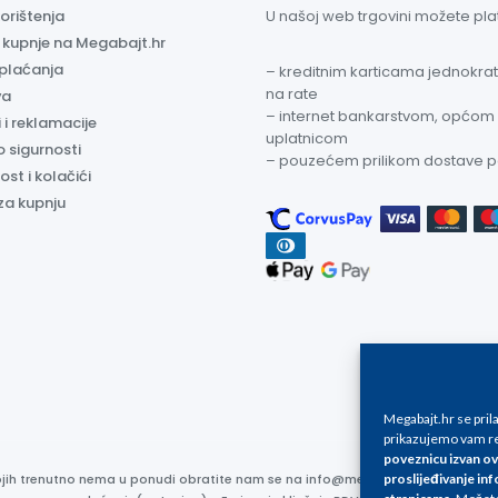
korištenja
U našoj web trgovini možete plati
a kupnje na Megabajt.hr
 plaćanja
– kreditnim karticama jednokratn
na rate
va
– internet bankarstvom, općom
 i reklamacije
uplatnicom
o sigurnosti
– pouzećem prilikom dostave 
ost i kolačići
za kupnju
Megabajt.hr se pri
prikazujemo vam re
poveznicu izvan ov
proslijeđivanje inf
kojih trenutno nema u ponudi obratite nam se na info@megabajt.hr. Sve cijen