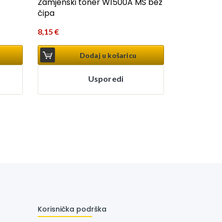
Zamjenski toner W1500A MS bez
čipa
8,15
€
Dodaj u košaricu
Usporedi
Korisnička podrška