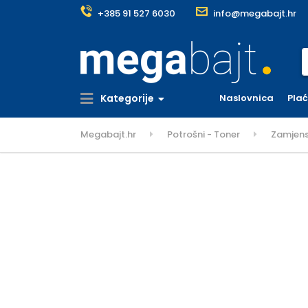
+385 91 527 6030
info@megabajt.hr
S
Kategorije
Naslovnica
Pla
Megabajt.hr
Potrošni - Toner
Zamjens