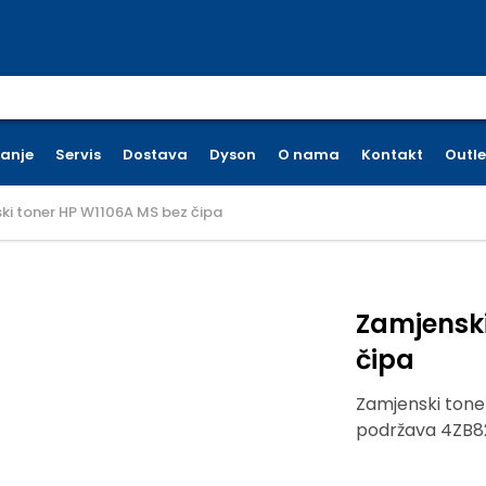
earch for:
ćanje
Servis
Dostava
Dyson
O nama
Kontakt
Outle
ki toner HP W1106A MS bez čipa
Zamjenski
čipa
Zamjenski toner
podržava 4ZB8