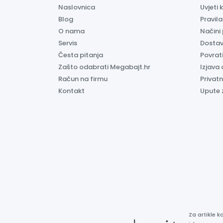
Naslovnica
Uvjeti 
Blog
Pravil
O nama
Načini
Servis
Dosta
Česta pitanja
Povrati
Zašto odabrati Megabajt.hr
Izjava 
Račun na firmu
Privatn
Kontakt
Upute 
Za artikle 