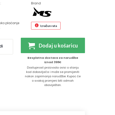
Brand
:
sko plaćanje
Izračun rata
€
Dodaj u košaricu
di
Besplatna dostava za narudžbe
iznad 398€
Dostupnost proizvoda ovisi o stanju
kod dobavljača i može se promijeniti
nakon zaprimanja narudžbe. Kupac će
o svakoj promjeni biti odmah
obaviješten.