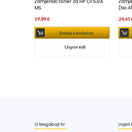
Zamjenski toner za HP CF531A
Zamje
MS
(No.4
19,89
€
24,65
Dodaj u košaricu
Usporedi
O Megabajt.hr
Uvjeti