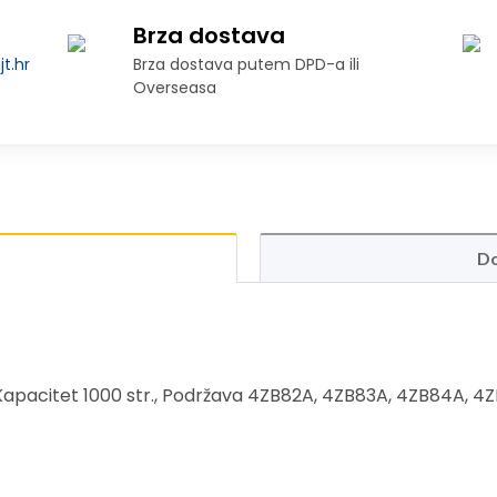
Brza dostava
t.hr
Brza dostava putem DPD-a ili
Overseasa
Do
, Kapacitet 1000 str., Podržava 4ZB82A, 4ZB83A, 4ZB84A, 