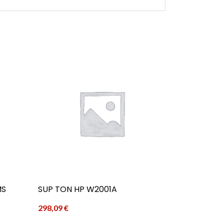
MS
SUP TON HP W2001A
298,09
€