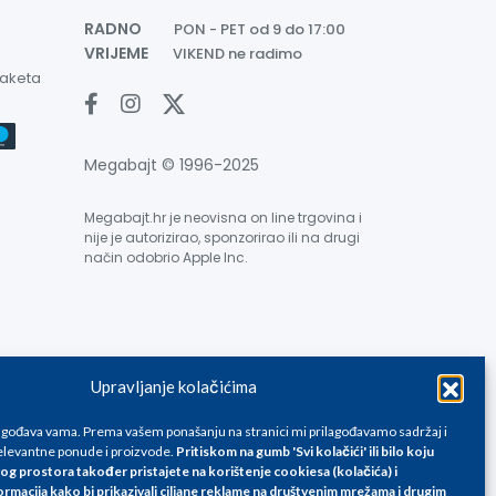
RADNO
PON - PET od 9 do 17:00
VRIJEME
VIKEND ne radimo
paketa
Megabajt © 1996-2025
Megabajt.hr je neovisna on line trgovina i
nije je autorizirao, sponzorirao ili na drugi
način odobrio Apple Inc.
Upravljanje kolačićima
e su informativnog karaktera i podložne su promjenama, a
ane isključivo za kupovinu putem webshop-a i mogu
lagođava vama. Prema vašem ponašanju na stranici mi prilagođavamo sadržaj i
liku. Unatoč tome, ne možemo garantirati da su svi
levantne ponude i proizvode.
Pritiskom na gumb 'Svi kolačići' ili bilo koju
og prostora također pristajete na korištenje cookiesa (kolačića) i
oda, greške prilikom štampanja te promjene cijena.
ormacija kako bi prikazivali ciljane reklame na
društvenim mrežama i drugim