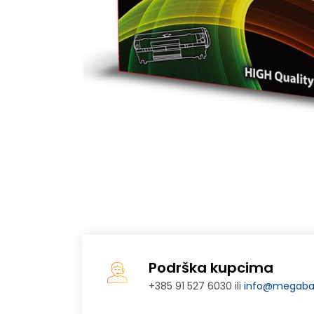
Podrška kupcima
+385 91 527 6030 ili
info@megabaj