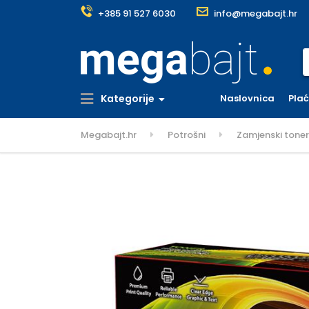
+385 91 527 6030
info@megabajt.hr
S
Kategorije
Naslovnica
Pla
Megabajt.hr
Potrošni
Zamjenski tone