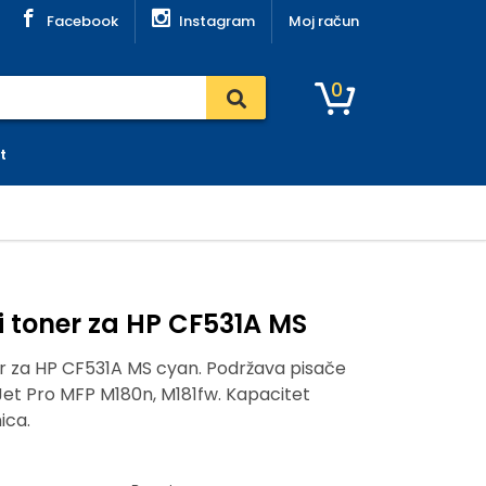
Facebook
Instagram
Moj račun
0
t
 toner za HP CF531A MS
r za HP CF531A MS cyan. Podržava pisače
Jet Pro MFP M180n, M181fw. Kapacitet
ica.