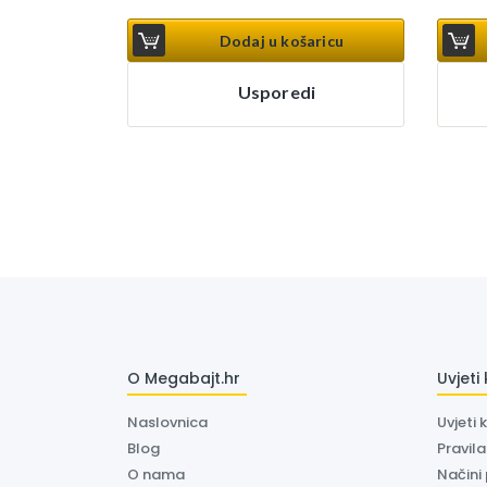
Dodaj u košaricu
Usporedi
O Megabajt.hr
Uvjeti
Naslovnica
Uvjeti 
Blog
Pravil
O nama
Načini