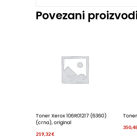
Povezani proizvod
Toner Xerox 106R01217 (6360)
Toner
(crna), original
350,4
219,32
€