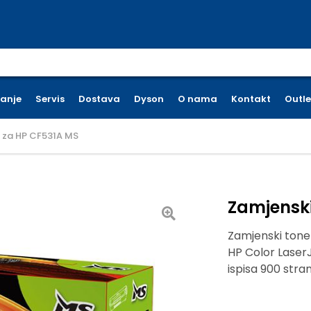
earch for:
ćanje
Servis
Dostava
Dyson
O nama
Kontakt
Outle
r za HP CF531A MS
Zamjenski
Zamjenski tone
HP Color Laser
ispisa 900 stran