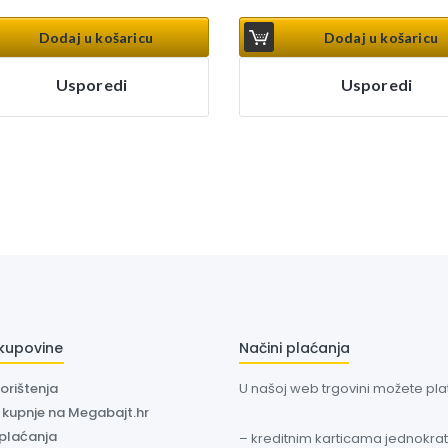
Dodaj u košaricu
Dodaj u košaricu
Usporedi
Usporedi
 kupovine
Načini plaćanja
korištenja
U našoj web trgovini možete plati
a kupnje na Megabajt.hr
 plaćanja
– kreditnim karticama jednokratn