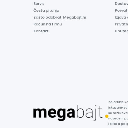
Servis
Dosta
Česta pitanja
Povrati
Zašto odabrati Megabajt.hr
Izjava 
Račun na firmu
Privatn
Kontakt
Upute 
Za artikle 
iskazane su
se razlikova
navedeni p
i slike u p