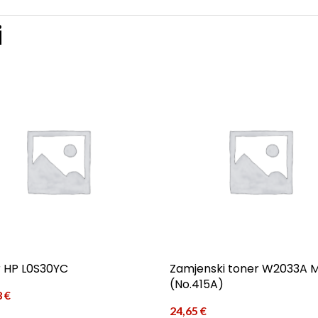
i
 HP L0S30YC
Zamjenski toner W2033A 
(No.415A)
8
€
24,65
€