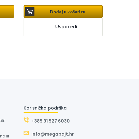
Dodaj u košaricu
Usporedi
Korisnička podrška
ti:
+385 91 527 6030
info@megabajt.hr
o ili