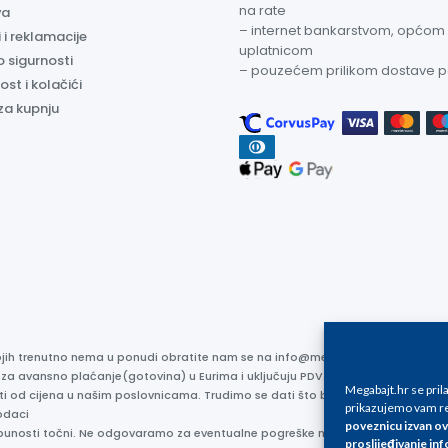
na rate
va
– internet bankarstvom, općom
 i reklamacije
uplatnicom
o sigurnosti
– pouzećem prilikom dostave 
ost i kolačići
za kupnju
kojih trenutno nema u ponudi obratite nam se na info@megabajt.hr. Sve cijen
 za avansno plaćanje(gotovina) u Eurima i uključuju PDV. Sve cijene su iskaz
Megabajt.hr se pri
ti od cijena u našim poslovnicama. Trudimo se dati što bolji i točniji opis i s
prikazujemo vam re
odaci
poveznicu izvan ov
otpunosti točni. Ne odgovaramo za eventualne pogreške nastale u opisu proizv
proslijeđivanje inf