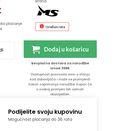
Brand
:
€
sko plaćanje
Izračun rata
 €
Dodaj u košaricu
di
Besplatna dostava za narudžbe
iznad 398€
Dostupnost proizvoda ovisi o stanju
kod dobavljača i može se promijeniti
nakon zaprimanja narudžbe. Kupac će
o svakoj promjeni biti odmah
obaviješten.
Podijelite svoju kupovinu
Mogućnost plaćanja do 36 rata