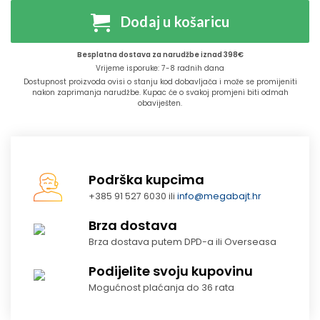
Dodaj u košaricu
Besplatna dostava za narudžbe iznad 398€
Vrijeme isporuke: 7-8 radnih dana
Dostupnost proizvoda ovisi o stanju kod dobavljača i može se promijeniti
nakon zaprimanja narudžbe. Kupac će o svakoj promjeni biti odmah
obaviješten.
Podrška kupcima
+385 91 527 6030 ili
info@megabajt.hr
Brza dostava
Brza dostava putem DPD-a ili Overseasa
Podijelite svoju kupovinu
Mogućnost plaćanja do 36 rata