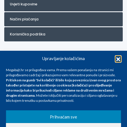
Uvjeti kupovine
Načini plaćanja
Korisnička podrška
Upravljanje kolačićima
Megabajt.hr se prilagođava vama. Prema vašem ponašanju na stranici mi
prilagođavamo sadržaj i prikazujemo vam relevantne ponude i proizvode.
Pritiskom na gumb 'Svi kolačići' ili bilo koju poveznicu izvan ovog prostora
Za artikle kojih trenutno nema u ponudi obratite nam se na
također pristajete na korištenje cookiesa (kolačića) i proslijeđivanje
info@megabajt.hr. Sve cijene su informativnog karaktera i podložne su
informacija kako bi prikazivali ciljane reklame na
društvenim mrežama i
promjenama, a
drugim stranicama
.
Možete isključiti personalizaciju i ciljano oglašavanje u
iskazane su za avansno plaćanje(gotovina) u Eurima i uključuju PDV. Sve
bilo kojem trenutku u postavkama privatnosti.
cijene su iskazane isključivo za kupovinu putem webshop-a i mogu
se razlikovati od cijena u našim poslovnicama. Trudimo se dati što bolji
i točniji opis i sliku. Unatoč tome, ne možemo garantirati da su svi
Prihvaćam sve
navedeni podaci
i slike u potpunosti točni. Ne odgovaramo za eventualne pogreške