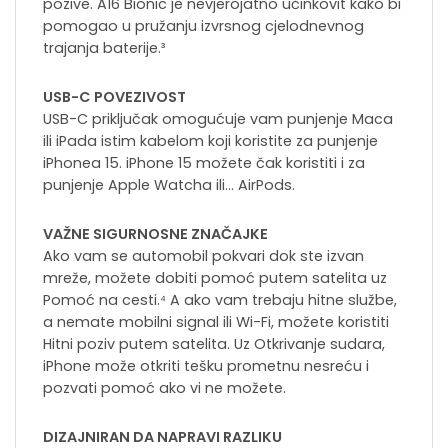
pozive. A16 Bionic je nevjerojatno učinkovit kako bi
pomogao u pružanju izvrsnog cjelodnevnog
trajanja baterije.³
USB-C POVEZIVOST
USB-C priključak omogućuje vam punjenje Maca
ili iPada istim kabelom koji koristite za punjenje
iPhonea 15. iPhone 15 možete čak koristiti i za
punjenje Apple Watcha ili… AirPods.
VAŽNE SIGURNOSNE ZNAČAJKE
Ako vam se automobil pokvari dok ste izvan
mreže, možete dobiti pomoć putem satelita uz
Pomoć na cesti.⁴ A ako vam trebaju hitne službe,
a nemate mobilni signal ili Wi-Fi, možete koristiti
Hitni poziv putem satelita. Uz Otkrivanje sudara,
iPhone može otkriti tešku prometnu nesreću i
pozvati pomoć ako vi ne možete.
DIZAJNIRAN DA NAPRAVI RAZLIKU