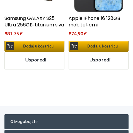
Samsung GALAXY S25
Apple iPhone 16 128GB
Ultra 256GB, titanium siva
mobitel, crni
981,75
€
874,90
€
Dodaj u košaricu
Dodaj u košaricu
Usporedi
Usporedi
O Megabajt.hr