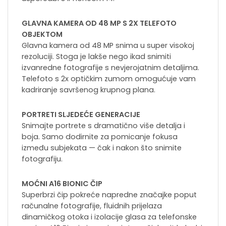
GLAVNA KAMERA OD 48 MP S 2X TELEFOTO
OBJEKTOM
Glavna kamera od 48 MP snima u super visokoj
rezoluciji. Stoga je lakše nego ikad snimiti
izvanredne fotografije s nevjerojatnim detaljima.
Telefoto s 2x optičkim zumom omogućuje vam
kadriranje savršenog krupnog plana.
PORTRETI SLJEDEĆE GENERACIJE
Snimajte portrete s dramatično više detalja i
boja. Samo dodirnite za pomicanje fokusa
između subjekata — čak i nakon što snimite
fotografiju.
MOĆNI A16 BIONIC ČIP
Superbrzi čip pokreće napredne značajke poput
računalne fotografije, fluidnih prijelaza
dinamičkog otoka i izolacije glasa za telefonske