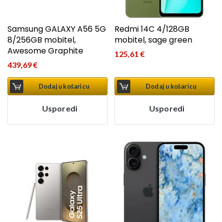
Samsung GALAXY A56 5G
Redmi 14C 4/128GB
8/256GB mobitel,
mobitel, sage green
Awesome Graphite
125,61
€
439,69
€
Dodaj u košaricu
Dodaj u košaricu
Usporedi
Usporedi