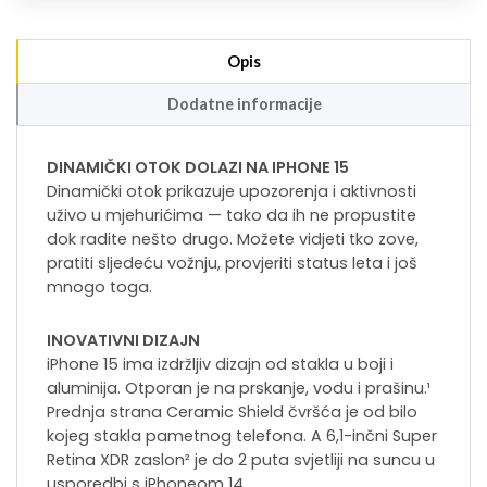
Opis
Dodatne informacije
DINAMIČKI OTOK DOLAZI NA IPHONE 15
Dinamički otok prikazuje upozorenja i aktivnosti
uživo u mjehurićima — tako da ih ne propustite
dok radite nešto drugo. Možete vidjeti tko zove,
pratiti sljedeću vožnju, provjeriti status leta i još
mnogo toga.
INOVATIVNI DIZAJN
iPhone 15 ima izdržljiv dizajn od stakla u boji i
aluminija. Otporan je na prskanje, vodu i prašinu.¹
Prednja strana Ceramic Shield čvršća je od bilo
kojeg stakla pametnog telefona. A 6,1-inčni Super
Retina XDR zaslon² je do 2 puta svjetliji na suncu u
usporedbi s iPhoneom 14.