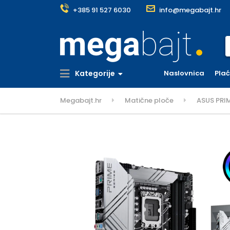
+385 91 527 6030
info@megabajt.hr
S
Kategorije
Naslovnica
Pla
Megabajt.hr
Matične ploče
ASUS PRIM