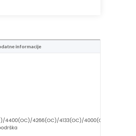
datne informacije
)/4400(OC)/4266(OC)/4133(OC)/4000(OC)/3866(OC)/
podrška