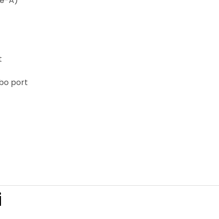
pe-A)
t
bo port
i