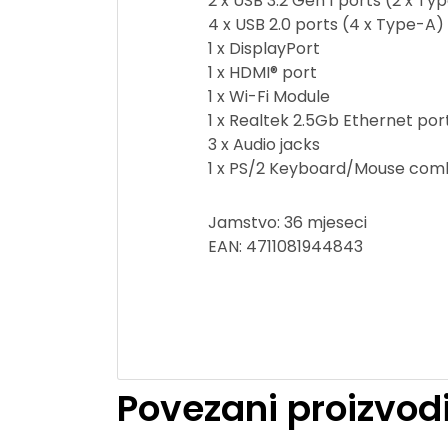
2 x USB 3.2 Gen 1 ports (2 x Ty
4 x USB 2.0 ports (4 x Type-A)
1 x DisplayPort
1 x HDMI® port
1 x Wi-Fi Module
1 x Realtek 2.5Gb Ethernet por
3 x Audio jacks
1 x PS/2 Keyboard/Mouse com
Jamstvo: 36 mjeseci
EAN: 4711081944843
Povezani proizvod