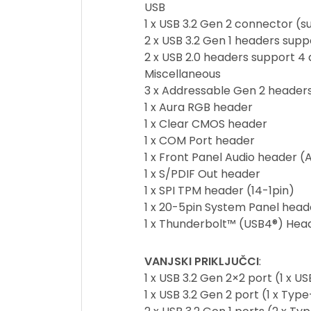
USB
1 x USB 3.2 Gen 2 connector (
2 x USB 3.2 Gen 1 headers suppo
2 x USB 2.0 headers support 4 
Miscellaneous
3 x Addressable Gen 2 header
1 x Aura RGB header
1 x Clear CMOS header
1 x COM Port header
1 x Front Panel Audio header (
1 x S/PDIF Out header
1 x SPI TPM header (14-1pin)
1 x 20-5pin System Panel head
1 x Thunderbolt™ (USB4®) Hea
VANJSKI PRIKLJUČCI
:
1 x USB 3.2 Gen 2×2 port (1 x 
1 x USB 3.2 Gen 2 port (1 x Typ