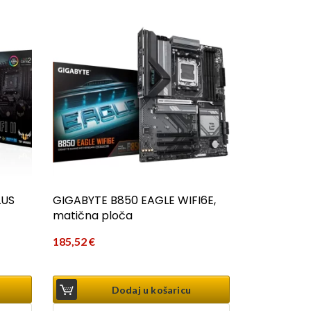
LUS
GIGABYTE B850 EAGLE WIFI6E,
matična ploča
185,52
€
Dodaj u košaricu