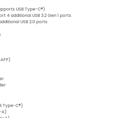
supports USB Type-C®)
rt 4 additional USB 3.2 Gen 1 ports
additional USB 2.0 ports
s
AAFP)
er
der
USB Type-C®)
e-A)