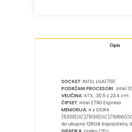
Opis
SOCKET
: INTEL LGA1700
PODRŽANI PROCESORI
: Intel 
VELIČINA
: ATX, 30.5 x 23.4 cm
ČIPSET
: Intel Z790 Express
MEMORIJA
: 4 x DDR4
(5333(OC)/5133(OC)/5066(O
do ukupno 128GB kapaciteta, 
GRAFIKA
: preko CPU