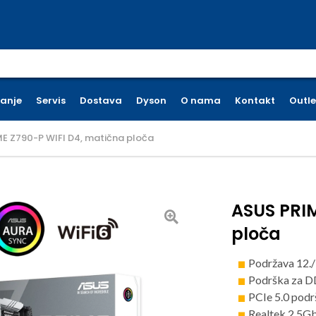
earch for:
ćanje
Servis
Dostava
Dyson
O nama
Kontakt
Outle
E Z790-P WIFI D4, matična ploča
ASUS PRIM
ploča
Podržava 12./
Podrška za 
PCIe 5.0 pod
Realtek 2.5G