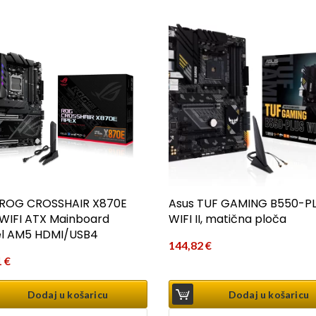
 ROG CROSSHAIR X870E
Asus TUF GAMING B550-P
WIFI ATX Mainboard
WIFI II, matična ploča
el AM5 HDMI/USB4
144,82
€
1
€
Dodaj u košaricu
Dodaj u košaricu