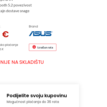
tooth 5.2 povezivost
zajn dostave snage
Brand
:
5
€
sko plaćanje
Izračun rata
1 €
NIJE NA SKLADIŠTU
Podijelite svoju kupovinu
Mogućnost plaćanja do 36 rata