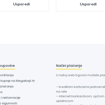
Usporedi
Usporedi
 kupovine
Načini plaćanja
korištenja
U našoj web trgovini možete plati
a kupnje na Megabajt.hr
 plaćanja
– kreditnim karticama jednokratn
na rate
va
– internet bankarstvom, općom
 i reklamacije
uplatnicom
o sigurnosti