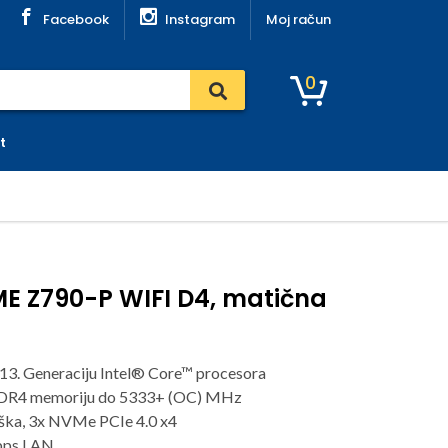
Facebook
Instagram
Moj račun
0
t
E Z790-P WIFI D4, matična
13. Generaciju Intel® Core™ procesora
DDR4 memoriju do 5333+ (OC) MHz
rška, 3x NVMe PCIe 4.0 x4
bps LAN