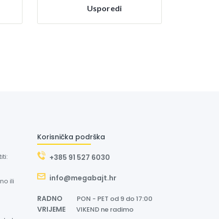
Usporedi
Korisnička podrška
ti:
+385 91 527 6030
info@megabajt.hr
o ili
RADNO
PON - PET od 9 do 17:00
VRIJEME
VIKEND ne radimo