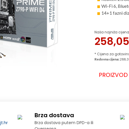
Wi-Fi 6, Blue
14+1 fazni di
Naša najniža cijena
258,0
* Cijena za gotovin
Redovna cijena:
288.3
PROIZVOD 
Brza dostava
t.hr
Brza dostava putem DPD-a ili
Overseasa