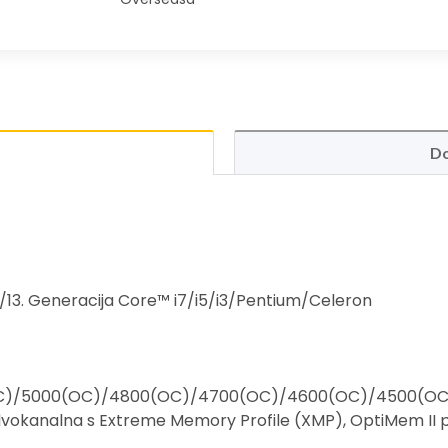
Do
12/13. Generacija Core™ i7/i5/i3/Pentium/Celeron
C)/5000(OC)/4800(OC)/4700(OC)/4600(OC)/4500(OC
dvokanalna s Extreme Memory Profile (XMP), OptiMem II 