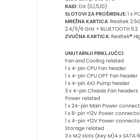
RAID
: DA (0,1,5,10)
SLOTOVI ZA PROŠIRENJE:
1 x P
MREŽNA KARTICA
: Realtek 2.5
2.4/5/6 GHz + BLUETOOTH 5.2
ZVUČNA KARTICA
: Realtek® H
UNUTARNJI PRIKLJUČCI
:
Fan and Cooling related
1 x 4-pin CPU Fan header
1 x 4-pin CPU OPT Fan header
1 x 4-pin AIO Pump header
3 x 4-pin Chassis Fan headers
Power related
1 x 24-pin Main Power connec
1 x 8-pin +12V Power connecto
1 x 4-pin +12V Power connecto
Storage related
3 x M.2 slots (Key M)4 x SATA 