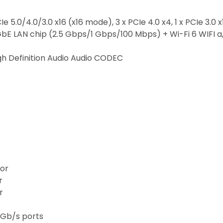
CIe 5.0/4.0/3.0 x16 (x16 mode), 3 x PCIe 4.0 x4, 1 x PCIe 3.0 x
GbE LAN chip (2.5 Gbps/1 Gbps/100 Mbps) + Wi-Fi 6 WIFI a, b
igh Definition Audio Audio CODEC
tor
r
r
6Gb/s ports