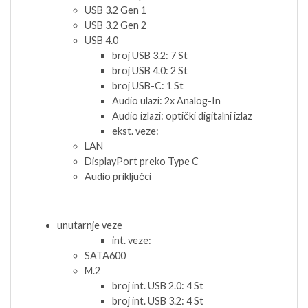
USB 3.2 Gen 1
USB 3.2 Gen 2
USB 4.0
broj USB 3.2: 7 St
broj USB 4.0: 2 St
broj USB-C: 1 St
Audio ulazi: 2x Analog-In
Audio izlazi: optički digitalni izlaz
ekst. veze:
LAN
DisplayPort preko Type C
Audio priključci
unutarnje veze
int. veze:
SATA600
M.2
broj int. USB 2.0: 4 St
broj int. USB 3.2: 4 St