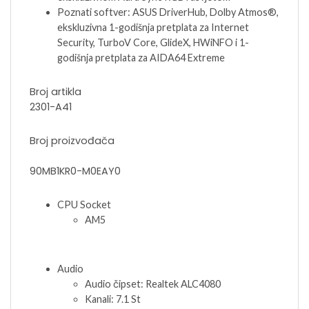
Poznati softver: ASUS DriverHub, Dolby Atmos®,
ekskluzivna 1-godišnja pretplata za Internet
Security, TurboV Core, GlideX, HWiNFO i 1-
godišnja pretplata za AIDA64 Extreme
Broj artikla
2301-A41
Broj proizvođača
90MB1KR0-M0EAY0
CPU Socket
AM5
Audio
Audio čipset: Realtek ALC4080
Kanali: 7.1 St