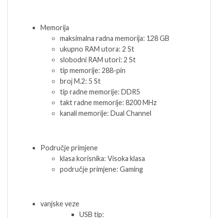
Memorija
maksimalna radna memorija: 128 GB
ukupno RAM utora: 2 St
slobodni RAM utori: 2 St
tip memorije: 288-pin
broj M.2: 5 St
tip radne memorije: DDR5
takt radne memorije: 8200 MHz
kanali memorije: Dual Channel
Područje primjene
klasa korisnika: Visoka klasa
područje primjene: Gaming
vanjske veze
USB tip: