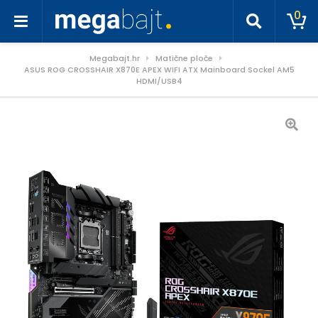
0
Megabajt.hr
Matične ploče
ASUS ROG CROSSHAIR X870E APEX WIFI ATX Mainboard Sockel AM5
HDMI/USB4