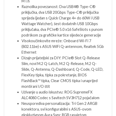
MT/s
Raznolika povezanost: Dva USB4® Type-C®
priključka, dva USB 20Gbps Type-C® priključka
sprijeda (jedan s Quick Charge 4+ do 60W i USB
Wattage Watcher), šest dodatnih USB 10Gbps
priključaka, dva PCIe® 5.0 x16 SafeSlots s punom
podrškom za grafičke kartice sljedeće generacije
Visokoučinkovite mreže: Onboard Wi-Fi 7
(802.11be) s ASUS WiFi Q-antennom, Realtek 5Gb
Ethernet
Dizajn prijateljski za DIY: PCIe® Slot Q-Release
Slim, novi M.2 Q-Latch, M.2 Q-Release, M.2 Q-
Slide, Q-Antenna, Q-Dashboard, Q-Code, Q-LED,
FlexKey tipka, tipka za pokretanje, BIOS
FlashBack™ tipka, Clear CMOS tipka i unaprijed
montirani I/O štit
Uživanje u audio iskustvu: ROG SupremeFX
ALC4080 Codec s Savitech SV3H712 pojačalom
Neusporediva personalizacija: Tri Gen 2 ARGB
konektora, svi konfigurabilni s ASUS-ovom
ekskluzivnom Aura Sync RGB rasvjetom