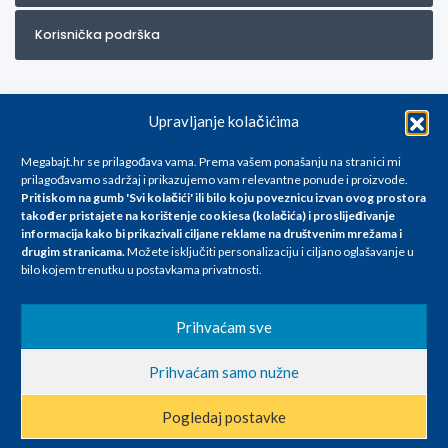
Korisnička podrška
Upravljanje kolačićima
Megabajt.hr se prilagođava vama. Prema vašem ponašanju na stranici mi
prilagođavamo sadržaj i prikazujemo vam relevantne ponude i proizvode.
Pritiskom na gumb 'Svi kolačići' ili bilo koju poveznicu izvan ovog prostora
Za artikle kojih trenutno nema u ponudi obratite nam se na
također pristajete na korištenje cookiesa (kolačića) i proslijeđivanje
info@megabajt.hr. Sve cijene su informativnog karaktera i podložne su
informacija kako bi prikazivali ciljane reklame na
društvenim mrežama i
promjenama, a
drugim stranicama
.
Možete isključiti personalizaciju i ciljano oglašavanje u
iskazane su za avansno plaćanje(gotovina) u Eurima i uključuju PDV. Sve
bilo kojem trenutku u postavkama privatnosti.
cijene su iskazane isključivo za kupovinu putem webshop-a i mogu
se razlikovati od cijena u našim poslovnicama. Trudimo se dati što bolji
i točniji opis i sliku. Unatoč tome, ne možemo garantirati da su svi
Prihvaćam sve
navedeni podaci
i slike u potpunosti točni. Ne odgovaramo za eventualne pogreške
Prihvaćam samo nužne
nastale u opisu proizvoda, greške prilikom štampanja te promjene
cijena.
Pogledaj postavke