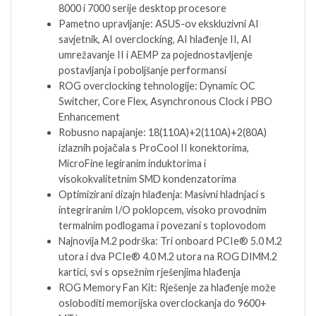
8000 i 7000 serije desktop procesore
Pametno upravljanje: ASUS-ov ekskluzivni AI
savjetnik, AI overclocking, AI hlađenje II, AI
umrežavanje II i AEMP za pojednostavljenje
postavljanja i poboljšanje performansi
ROG overclocking tehnologije: Dynamic OC
Switcher, Core Flex, Asynchronous Clock i PBO
Enhancement
Robusno napajanje: 18(110A)+2(110A)+2(80A)
izlaznih pojačala s ProCool II konektorima,
MicroFine legiranim induktorima i
visokokvalitetnim SMD kondenzatorima
Optimizirani dizajn hlađenja: Masivni hladnjaci s
integriranim I/O poklopcem, visoko provodnim
termalnim podlogama i povezani s toplovodom
Najnovija M.2 podrška: Tri onboard PCIe® 5.0 M.2
utora i dva PCIe® 4.0 M.2 utora na ROG DIMM.2
kartici, svi s opsežnim rješenjima hlađenja
ROG Memory Fan Kit: Rješenje za hlađenje može
osloboditi memorijska overclockanja do 9600+