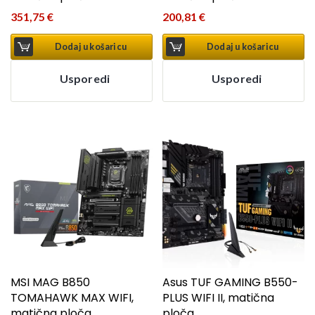
351,75
€
200,81
€
Dodaj u košaricu
Dodaj u košaricu
Usporedi
Usporedi
MSI MAG B850
Asus TUF GAMING B550-
TOMAHAWK MAX WIFI,
PLUS WIFI II, matična
matična ploča
ploča