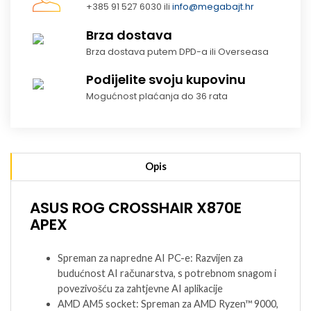
+385 91 527 6030 ili
info@megabajt.hr
Brza dostava
Brza dostava putem DPD-a ili Overseasa
Podijelite svoju kupovinu
Mogućnost plaćanja do 36 rata
Opis
ASUS ROG CROSSHAIR X870E
APEX
Spreman za napredne AI PC-e: Razvijen za
budućnost AI računarstva, s potrebnom snagom i
povezivošću za zahtjevne AI aplikacije
AMD AM5 socket: Spreman za AMD Ryzen™ 9000,