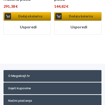
291,38
€
144,82
€
Dodaj u košaricu
Dodaj u košaricu
Usporedi
Usporedi
O Megabajt.hr
Uvjeti kupovine
Načini plaćanja