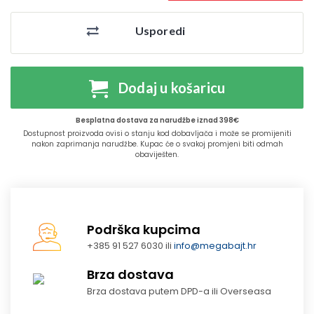
Usporedi
Dodaj u košaricu
Besplatna dostava za narudžbe iznad 398€
Dostupnost proizvoda ovisi o stanju kod dobavljača i može se promijeniti
nakon zaprimanja narudžbe. Kupac će o svakoj promjeni biti odmah
obaviješten.
Podrška kupcima
+385 91 527 6030 ili
info@megabajt.hr
Brza dostava
Brza dostava putem DPD-a ili Overseasa