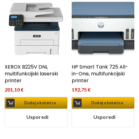
XEROX B225V DNI,
HP Smart Tank 725 All-
multifunkcijski laserski
in-One, multifunkcijski
printer
printer
201,10
€
192,75
€
Dodaj u košaricu
Dodaj u košaricu
Usporedi
Usporedi