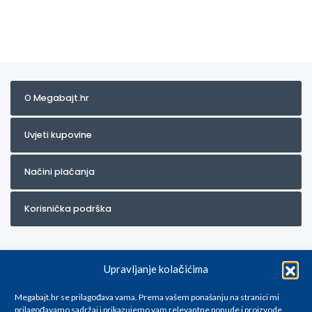
O Megabajt.hr
Uvjeti kupovine
Načini plaćanja
Korisnička podrška
Upravljanje kolačićima
Megabajt.hr se prilagođava vama. Prema vašem ponašanju na stranici mi
prilagođavamo sadržaj i prikazujemo vam relevantne ponude i proizvode.