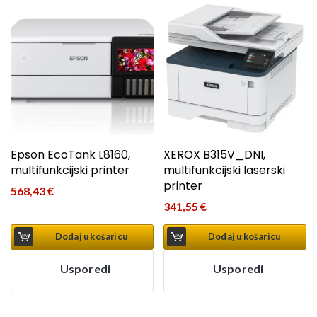
Epson EcoTank L8160,
XEROX B315V_DNI,
multifunkcijski printer
multifunkcijski laserski
printer
568,43
€
341,55
€
Dodaj u košaricu
Dodaj u košaricu
Usporedi
Usporedi