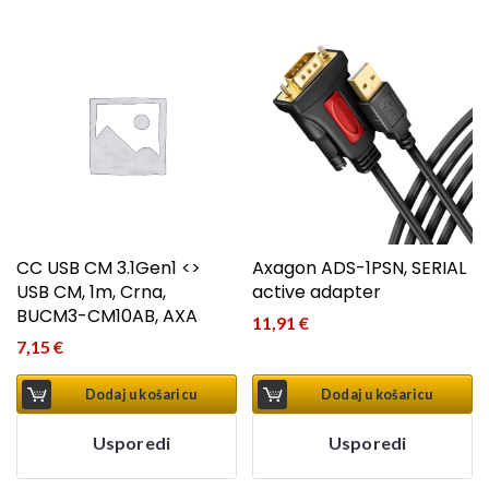
CC USB CM 3.1Gen1 <>
Axagon ADS-1PSN, SERIAL
USB CM, 1m, Crna,
active adapter
BUCM3-CM10AB, AXA
11,91
€
7,15
€
Dodaj u košaricu
Dodaj u košaricu
Usporedi
Usporedi