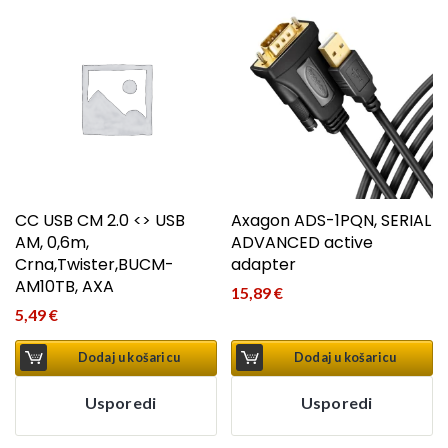
CC USB CM 2.0 <> USB
Axagon ADS-1PQN, SERIAL
AM, 0,6m,
ADVANCED active
Crna,Twister,BUCM-
adapter
AM10TB, AXA
15,89
€
5,49
€
Dodaj u košaricu
Dodaj u košaricu
Usporedi
Usporedi