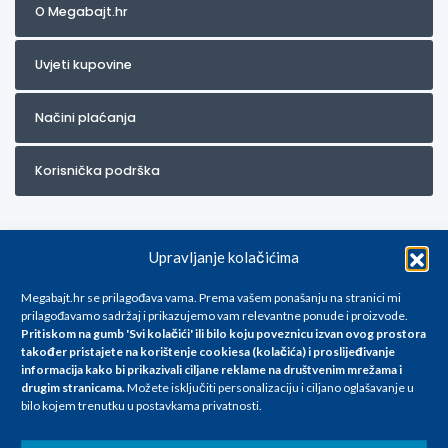
O Megabajt.hr
Uvjeti kupovine
Načini plaćanja
Korisnička podrška
Upravljanje kolačićima
Megabajt.hr se prilagođava vama. Prema vašem ponašanju na stranici mi
prilagođavamo sadržaj i prikazujemo vam relevantne ponude i proizvode.
Pritiskom na gumb 'Svi kolačići' ili bilo koju poveznicu izvan ovog prostora
Za artikle kojih trenutno nema u ponudi obratite nam se na
također pristajete na korištenje cookiesa (kolačića) i proslijeđivanje
info@megabajt.hr. Sve cijene su informativnog karaktera i podložne su
informacija kako bi prikazivali ciljane reklame na
društvenim mrežama i
promjenama, a
drugim stranicama
.
Možete isključiti personalizaciju i ciljano oglašavanje u
iskazane su za avansno plaćanje(gotovina) u Eurima i uključuju PDV. Sve
bilo kojem trenutku u postavkama privatnosti.
cijene su iskazane isključivo za kupovinu putem webshop-a i mogu
se razlikovati od cijena u našim poslovnicama. Trudimo se dati što bolji