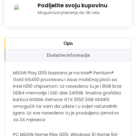
Podijelite svoju kupovinu
Mogućnost plaćanja do 36 rata
Opis
Dodatne informacije
MSGW Play i205 bazirano je na Intel® Pentium®
Gold G5400 procesoru i Asus matičnoj ploči sa
Intel H310 chipsetom. Uz navedeno tu je i 8GB brze
DDR4 memorije i SSD disk 240GB. Snažna grafička
kartica NVIDIA GeForce GTX 1050 2GB GDDR5
omogućit će vam da uđete i u svijet računalnih
igara. Uz sve navedeno tu je produljeno jamstvo
za 24 mjeseca
PC MSGW Home Play i205, Windows 10 Home 64-