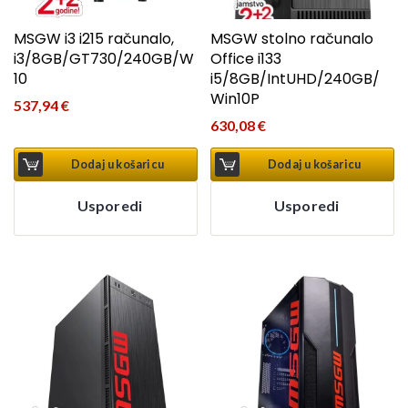
MSGW i3 i215 računalo,
MSGW stolno računalo
i3/8GB/GT730/240GB/W
Office i133
10
i5/8GB/IntUHD/240GB/
Win10P
537,94
€
630,08
€
Dodaj u košaricu
Dodaj u košaricu
Usporedi
Usporedi