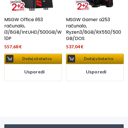
MSGW Office i163
MSGW Gamer a253
računalo,
računalo,
i3/8GB/IntUHD/500GB/W
Ryzen3/8GB/RX550/500
10P
GB/DOS
557,68
€
537,04
€
Dodaj u košaricu
Dodaj u košaricu
Usporedi
Usporedi