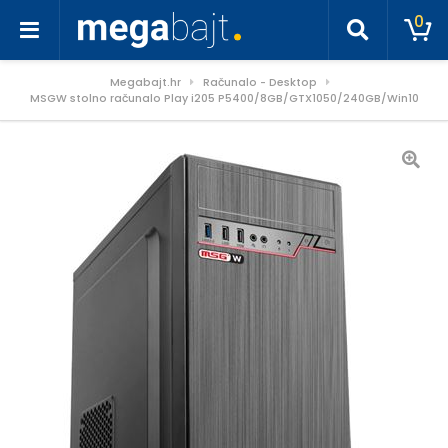
0
Megabajt.hr
Računalo - Desktop
MSGW stolno računalo Play i205 P5400/8GB/GTX1050/240GB/Win10