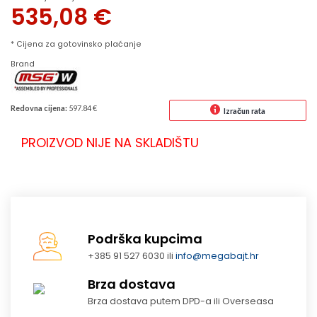
535,08
€
* Cijena za gotovinsko plaćanje
Brand
Redovna cijena:
597.84 €
Izračun rata
PROIZVOD NIJE NA SKLADIŠTU
Podrška kupcima
+385 91 527 6030 ili
info@megabajt.hr
Brza dostava
Brza dostava putem DPD-a ili Overseasa