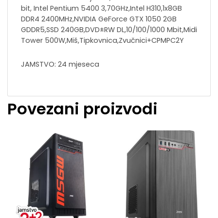
bit, Intel Pentium 5400 3,70GHz,Intel H310,1x8GB
DDR4 2400MHz,NVIDIA GeForce GTX 1050 2GB
GDDR5,SSD 240GB,DVD±RW DL,10/100/1000 Mbit,Midi
Tower 500W,Miš,Tipkovnica,Zvučnici+CPMPC2Y
JAMSTVO: 24 mjeseca
Povezani proizvodi