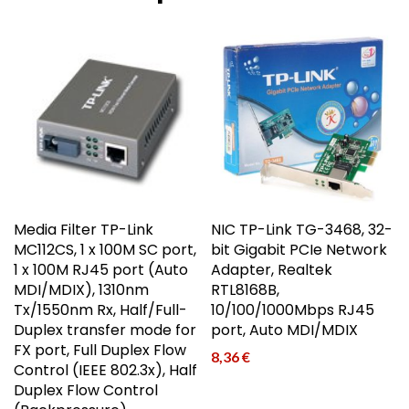
Media Filter TP-Link
NIC TP-Link TG-3468, 32-
MC112CS, 1 x 100M SC port,
bit Gigabit PCIe Network
1 x 100M RJ45 port (Auto
Adapter, Realtek
MDI/MDIX), 1310nm
RTL8168B,
Tx/1550nm Rx, Half/Full-
10/100/1000Mbps RJ45
Duplex transfer mode for
port, Auto MDI/MDIX
FX port, Full Duplex Flow
8,36
€
Control (IEEE 802.3x), Half
Duplex Flow Control