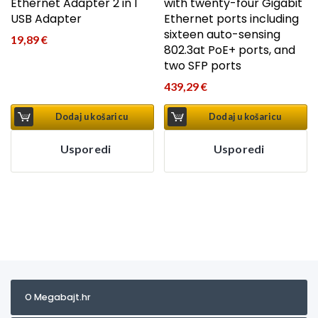
Ethernet Adapter 2 in 1
with twenty-four Gigabit
USB Adapter
Ethernet ports including
sixteen auto-sensing
19,89
€
802.3at PoE+ ports, and
two SFP ports
439,29
€
Dodaj u košaricu
Dodaj u košaricu
Usporedi
Usporedi
O Megabajt.hr