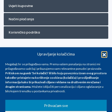
Uvjeti kupovine
Načini plaćanja
Korisnička podrška
Upravljanje kolačićima
Megabajt.hr se prilagođava vama. Prema vašem ponašanju na stranici mi
prilagođavamo sadržaj i prikazujemo vam relevantne ponude i proizvode.
Pritiskom na gumb 'Svi kolačići' ili bilo koju poveznicu izvan ovog prostora
Za artikle kojih trenutno nema u ponudi obratite nam se na
također pristajete na korištenje cookiesa (kolačića) i proslijeđivanje
info@megabajt.hr. Sve cijene su informativnog karaktera i podložne su
informacija kako bi prikazivali ciljane reklame na
društvenim mrežama i
promjenama, a
drugim stranicama
.
Možete isključiti personalizaciju i ciljano oglašavanje u
iskazane su za avansno plaćanje(gotovina) u Eurima i uključuju PDV. Sve
bilo kojem trenutku u postavkama privatnosti.
cijene su iskazane isključivo za kupovinu putem webshop-a i mogu
se razlikovati od cijena u našim poslovnicama. Trudimo se dati što bolji
i točniji opis i sliku. Unatoč tome, ne možemo garantirati da su svi
Prihvaćam sve
navedeni podaci