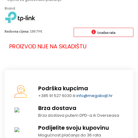
Brand
Redovna cijena:
189.79 €
Izračun rata
PROIZVOD NIJE NA SKLADIŠTU
Podrška kupcima
+385 91 527 6030 ili
info@megabajt.hr
Brza dostava
Brza dostava putem DPD-a ili Overseasa
Podijelite svoju kupovinu
Mogućnost plaćanja do 36 rata