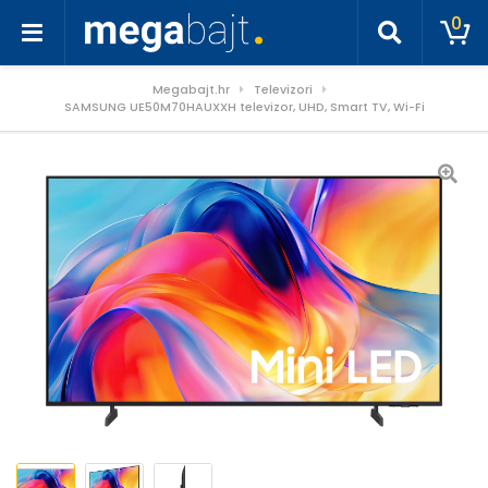
0
Megabajt.hr
Televizori
SAMSUNG UE50M70HAUXXH televizor, UHD, Smart TV, Wi-Fi