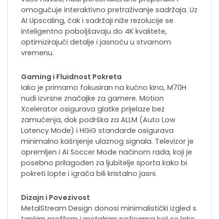
omogućuje interaktivno pretraživanje sadržaja. Uz
AI Upscaling, čak i sadržaji niže rezolucije se
inteligentno poboljšavaju do 4K kvalitete,
optimizirajući detalje i jasnoću u stvarnom
vremenu.
Gaming i Fluidnost Pokreta
Iako je primarno fokusiran na kućno kino, M70H
nudi izvrsne značajke za gamere. Motion
Xcelerator osigurava glatke prijelaze bez
zamućenja, dok podrška za ALLM (Auto Low
Latency Mode) i HGiG standarde osigurava
minimalno kašnjenje ulaznog signala. Televizor je
opremljen i AI Soccer Mode načinom rada, koji je
posebno prilagođen za ljubitelje sporta kako bi
pokreti lopte i igrača bili kristalno jasni.
Dizajn i Povezivost
MetalStream Design donosi minimalistički izgled s
tankim profilom i metalnim nožicama koji se lako