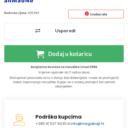
Redovna cijena:
439.94 €
Izračun rata
Usporedi
Dodaj u košaricu
Besplatna dostava za narudžbe iznad 398€
Vrijeme isporuke: do 3 radna dana
Dostupnost proizvoda ovisi o stanju kod dobavljača i može se promijeniti
nakon zaprimanja narudžbe. Kupac će o svakoj promjeni biti odmah
obaviješten.
Podrška kupcima
+385 91 527 6030 ili
info@megabajt.hr