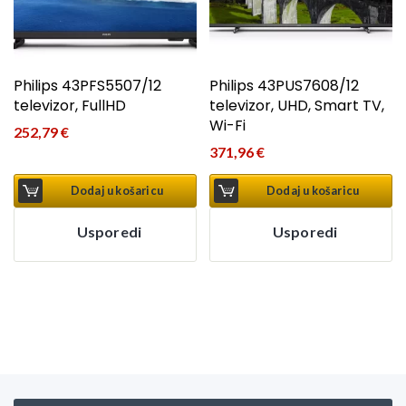
Philips 43PFS5507/12
Philips 43PUS7608/12
televizor, FullHD
televizor, UHD, Smart TV,
Wi-Fi
252,79
€
371,96
€
Dodaj u košaricu
Dodaj u košaricu
Usporedi
Usporedi