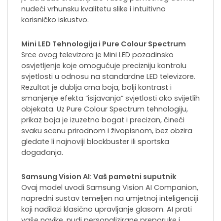
nudeći vrhunsku kvalitetu slike i intuitivno
korisničko iskustvo.
Mini LED Tehnologija i Pure Colour Spectrum
Srce ovog televizora je Mini LED pozadinsko
osvjetljenje koje omogućuje precizniju kontrolu
svjetlosti u odnosu na standardne LED televizore.
Rezultat je dublja crna boja, bolji kontrast i
smanjenje efekta “isijavanja” svjetlosti oko svijetlih
objekata. Uz Pure Colour Spectrum tehnologiju,
prikaz boja je izuzetno bogat i precizan, čineći
svaku scenu prirodnom i živopisnom, bez obzira
gledate li najnoviji blockbuster ili sportska
događanja.
Samsung Vision AI: Vaš pametni suputnik
Ovaj model uvodi Samsung Vision AI Companion,
napredni sustav temeljen na umjetnoj inteligenciji
koji nadilazi klasično upravljanje glasom. AI prati
vaše navike, nudi personalizirane preporuke i