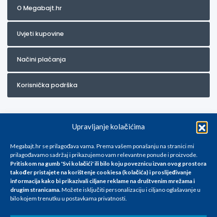
O Megabajt.hr
Uvjeti kupovine
Načini plaćanja
Korisnička podrška
Upravljanje kolačićima
Megabajt.hr se prilagođava vama. Prema vašem ponašanju na stranici mi
prilagođavamo sadržaj i prikazujemo vam relevantne ponude i proizvode.
Pritiskom na gumb 'Svi kolačići' ili bilo koju poveznicu izvan ovog prostora
Za artikle kojih trenutno nema u ponudi obratite nam se na
također pristajete na korištenje cookiesa (kolačića) i proslijeđivanje
info@megabajt.hr. Sve cijene su informativnog karaktera i podložne su
informacija kako bi prikazivali ciljane reklame na
društvenim mrežama i
promjenama, a
drugim stranicama
.
Možete isključiti personalizaciju i ciljano oglašavanje u
iskazane su za avansno plaćanje(gotovina) u Eurima i uključuju PDV. Sve
bilo kojem trenutku u postavkama privatnosti.
cijene su iskazane isključivo za kupovinu putem webshop-a i mogu
se razlikovati od cijena u našim poslovnicama. Trudimo se dati što bolji