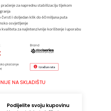
 praćenje za naprednu stabilizaciju tijekom
igranja
 čvrsti i doljedan klik do 60 miljuna puta
sko osvjetljenje
 kvaliteta za najintenzivnije korištenje i uporabu
Brand
:
€
sko plaćanje
Izračun rata
 €
NIJE NA SKLADIŠTU
Podijelite svoju kupovinu