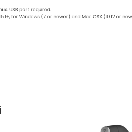
nux. USB port required.
.15.1+, for Windows (7 or newer) and Mac OSX (10.12 or ne
i