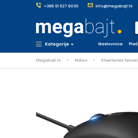
+385 91 527 6030
info@megabajt.hr
S
Kategorije
Naslovnica
Pla
Megabajt.hr
Miševi
SteelSeries Sensei