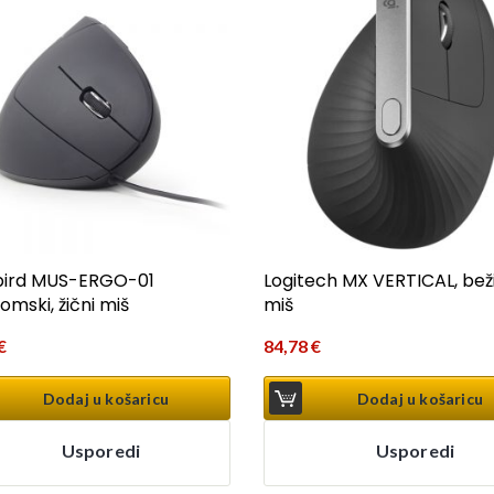
ird MUS-ERGO-01
Logitech MX VERTICAL, bež
omski, žični miš
miš
€
84,78
€
Dodaj u košaricu
Dodaj u košaricu
Usporedi
Usporedi