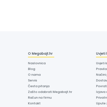
O Megabajt.hr
Uvjeti
Naslovnica
Uvjeti 
Blog
Pravil
O nama
Načini
Servis
Dosta
Česta pitanja
Povrati
Zašto odabrati Megabajt.hr
Izjava 
Račun na firmu
Privatn
Kontakt
Upute 