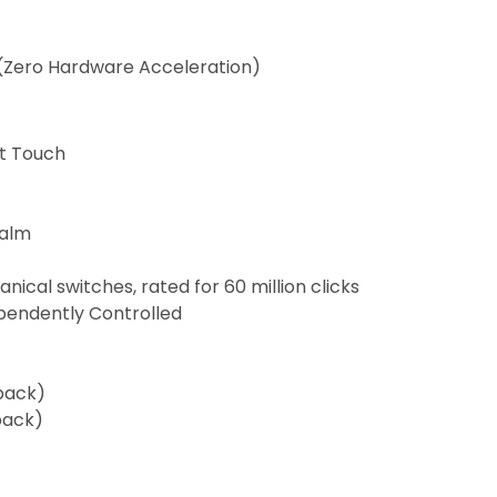
(Zero Hardware Acceleration)
ft Touch
Palm
ical switches, rated for 60 million clicks
ependently Controlled
back)
back)