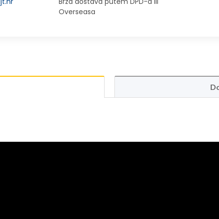
t.hr
Brza dostava putem DPD-a ili
Overseasa
Do