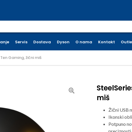
earch for:
ćanje
Servis
Dostava
Dyson
O nama
Kontakt
Outle
 Ten Gaming, žični miš
SteelSeri
miš
Žični USB 
Ikonski obli
Potpuno no
preciznosti