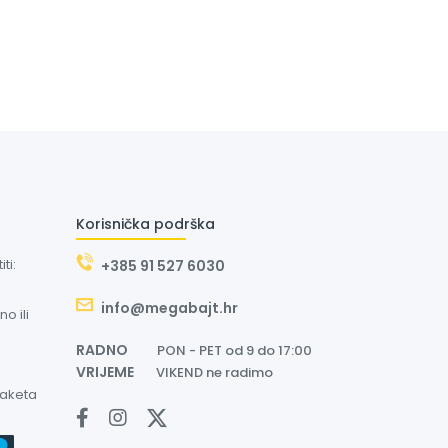
Korisnička podrška
ti:
+385 91 527 6030
info@megabajt.hr
o ili
RADNO
PON - PET od 9 do 17:00
VRIJEME
VIKEND ne radimo
paketa