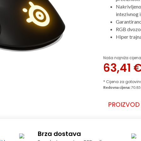
Nakrivljeno
intezivnog 
Garantirano
RGB dvozon
Hiper trajna
Naša najniža cijena
63,41
* Cijena za gotovin
Redovna cijena:
70.85
PROIZVOD 
Brza dostava