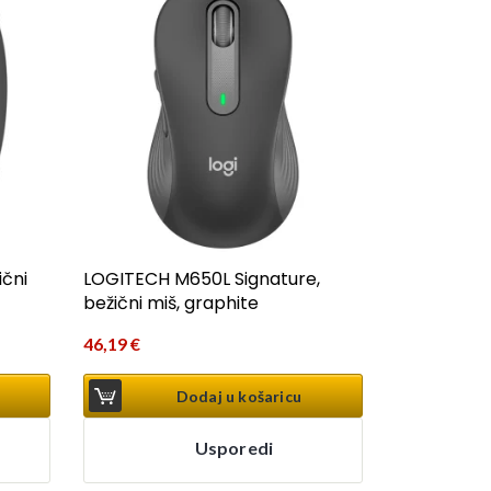
ični
LOGITECH M650L Signature,
bežični miš, graphite
46,19
€
Dodaj u košaricu
Usporedi