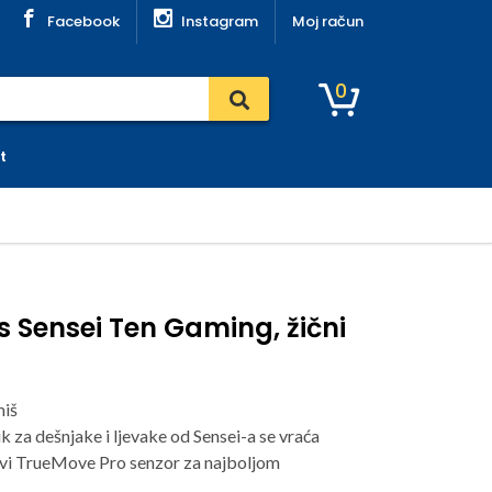
Facebook
Instagram
Moj račun
0
t
es Sensei Ten Gaming, žični
miš
k za dešnjake i ljevake od Sensei-a se vraća
vi TrueMove Pro senzor za najboljom