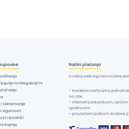
 kupovine
Načini plaćanja
korištenja
U našoj web trgovini možete plati
a kupnje na Megabajt.hr
 plaćanja
– kreditnim karticama jednokratn
na rate
va
– internet bankarstvom, općom
 i reklamacije
uplatnicom
o sigurnosti
– pouzećem prilikom dostave 
ost i kolačići
za kupnju