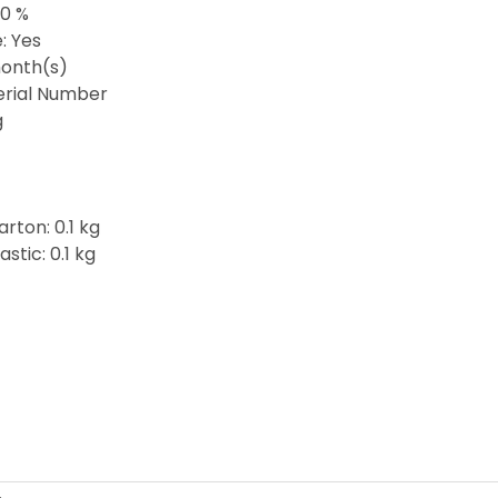
10 %
: Yes
onth(s)
Serial Number
g
rton: 0.1 kg
stic: 0.1 kg