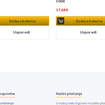
case
17,64
€
Dodaj u košaricu
Dodaj u košaricu
Usporedi
Usporedi
 kupovine
Načini plaćanja
korištenja
U našoj web trgovini možete plati