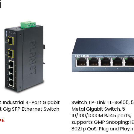
i
t Industrial 4-Port Gigabit
Switch TP-Link TL-SG105, 
t Gig SFP Ethernet Switch
Metal Gigabit Switch, 5
10/100/1000M RJ45 ports,
9
€
supports GMP Snooping; I
802.1p QoS; Plug and Play;