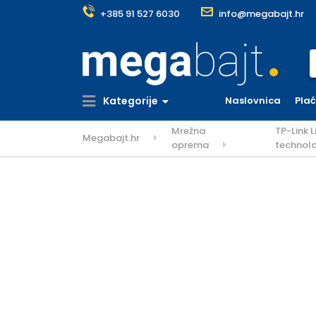
+385 91 527 6030
info@megabajt.hr
S
Kategorije
Naslovnica
Pla
Mrežna
TP-Link 
Megabajt.hr
oprema
technol