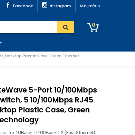
Facebook
Instagram
Moj račun
0
t
s, Desktop Plastic Case, Green Ethernet
iteWave 5-Port 10/100Mbps
witch, 5 10/100Mbps RJ45
sktop Plastic Case, Green
technology
rts: 5 x 10Base-T/100Base-TX (Fast Ethernet)