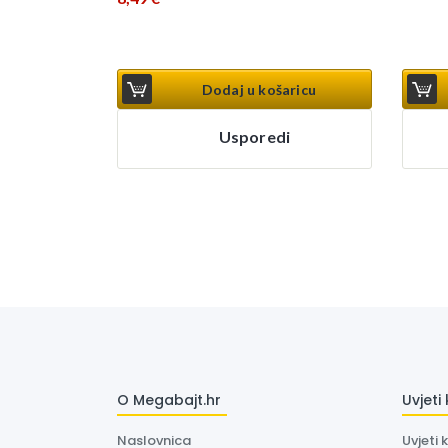
Dodaj u košaricu
Usporedi
O Megabajt.hr
Uvjeti
Naslovnica
Uvjeti 