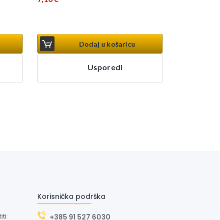
Dodaj u košaricu
Usporedi
Korisnička podrška
ti:
+385 91 527 6030