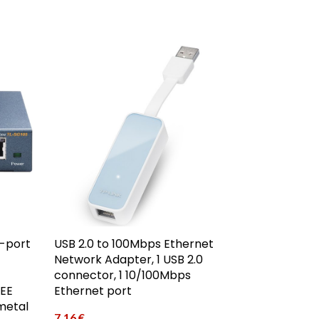
5-port
USB 2.0 to 100Mbps Ethernet
Network Adapter, 1 USB 2.0
connector, 1 10/100Mbps
EEE
Ethernet port
 metal
7,16
€