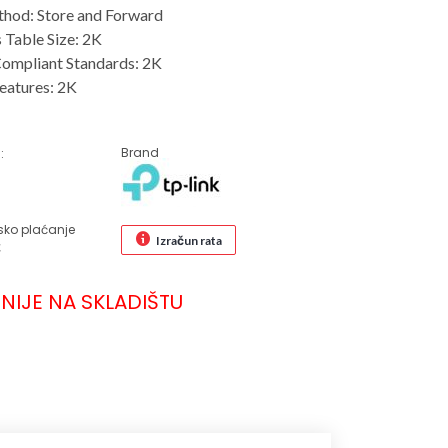
thod: Store and Forward
Table Size: 2K
ompliant Standards: 2K
eatures: 2K
Brand
:
sko plaćanje
Izračun rata
€
NIJE NA SKLADIŠTU