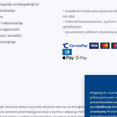
a kupnje na Megabajt.hr
 plaćanja
– kreditnim karticama jednokratn
na rate
va
– internet bankarstvom, općom
 i reklamacije
uplatnicom
o sigurnosti
– pouzećem prilikom dostave 
ost i kolačići
za kupnju
Megabajt.hr se pri
prikazujemo vam re
poveznicu izvan ov
proslijeđivanje inf
kojih trenutno nema u ponudi obratite nam se na info@megabajt.hr. Sve cijen
stranicama
.
Možete 
 za avansno plaćanje(gotovina) u Eurima i uključuju PDV. Sve cijene su iskaz
postavkama privatn
ti od cijena u našim poslovnicama. Trudimo se dati što bolji i točniji opis i s