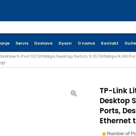
earch for:
ćanje
Servis
Dostava
Dyson
O nama
Kontakt
Outle
LiteWave 5-Port 10/100Mbps Desktop Switch, 5 10/100Mbps RJ45 Port
ogy
TP-Link L
Desktop S
Ports, De
Ethernet 
Number of Po