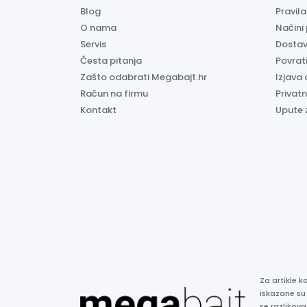
Blog
Pravil
O nama
Načini
Servis
Dosta
Česta pitanja
Povrati
Zašto odabrati Megabajt.hr
Izjava 
Račun na firmu
Privatn
Kontakt
Upute 
Za artikle 
iskazane su
se razlikova