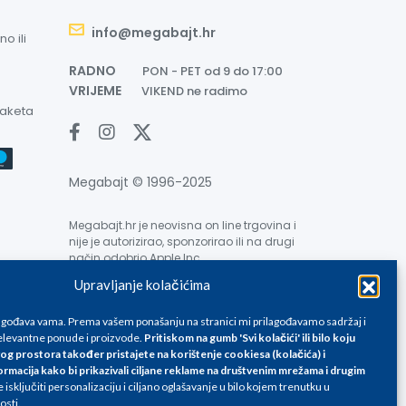
info@megabajt.hr
o ili
RADNO
PON - PET od 9 do 17:00
VRIJEME
VIKEND ne radimo
paketa
Megabajt © 1996-2025
Megabajt.hr je neovisna on line trgovina i
nije je autorizirao, sponzorirao ili na drugi
način odobrio Apple Inc.
Upravljanje kolačićima
lagođava vama. Prema vašem ponašanju na stranici mi prilagođavamo sadržaj i
levantne ponude i proizvode.
Pritiskom na gumb 'Svi kolačići' ili bilo koju
og prostora također pristajete na korištenje cookiesa (kolačića) i
ormacija kako bi prikazivali ciljane reklame na
društvenim mrežama i drugim
e su informativnog karaktera i podložne su promjenama, a
isključiti personalizaciju i ciljano oglašavanje u bilo kojem trenutku u
ane isključivo za kupovinu putem webshop-a i mogu
osti.
liku. Unatoč tome, ne možemo garantirati da su svi