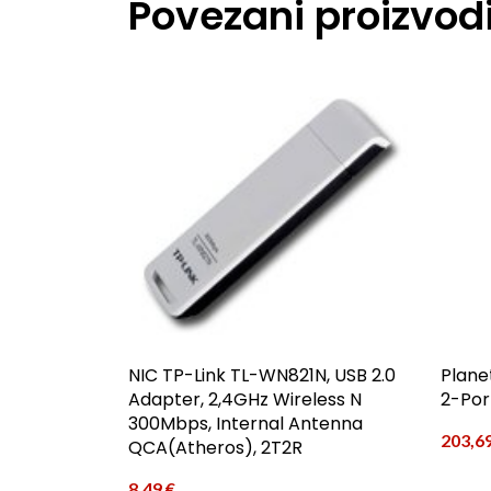
Povezani proizvod
NIC TP-Link TL-WN821N, USB 2.0
Plane
Adapter, 2,4GHz Wireless N
2-Por
300Mbps, Internal Antenna
203,6
QCA(Atheros), 2T2R
8,49
€