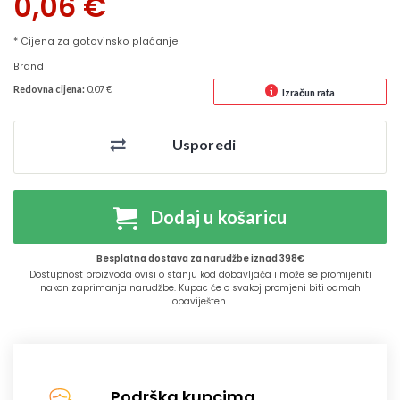
0,06
€
* Cijena za gotovinsko plaćanje
Brand
Redovna cijena:
0.07 €
Izračun rata
Usporedi
Dodaj u košaricu
Besplatna dostava za narudžbe iznad 398€
Dostupnost proizvoda ovisi o stanju kod dobavljača i može se promijeniti
nakon zaprimanja narudžbe. Kupac će o svakoj promjeni biti odmah
obaviješten.
Podrška kupcima