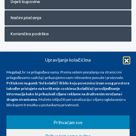
Uvjeti kupovine
Načini plaćanja
Korisnička podrška
Upravljanje kolačićima
Megabajt.hr se prilagođava vama. Prema vašem ponašanju na stranici mi
prilagođavamo sadržaj i prikazujemo vam relevantne ponude i proizvode.
Pritiskom na gumb 'Svi kolačići' ili bilo koju poveznicu izvan ovog prostora
Za artikle kojih trenutno nema u ponudi obratite nam se na
također pristajete na korištenje cookiesa (kolačića) i proslijeđivanje
info@megabajt.hr. Sve cijene su informativnog karaktera i podložne su
informacija kako bi prikazivali ciljane reklame na
društvenim mrežama i
promjenama, a
drugim stranicama
.
Možete isključiti personalizaciju i ciljano oglašavanje u
iskazane su za avansno plaćanje(gotovina) u Eurima i uključuju PDV. Sve
bilo kojem trenutku u postavkama privatnosti.
cijene su iskazane isključivo za kupovinu putem webshop-a i mogu
se razlikovati od cijena u našim poslovnicama. Trudimo se dati što bolji
i točniji opis i sliku. Unatoč tome, ne možemo garantirati da su svi
Prihvaćam sve
navedeni podaci
i slike u potpunosti točni. Ne odgovaramo za eventualne pogreške
Prihvaćam samo nužne