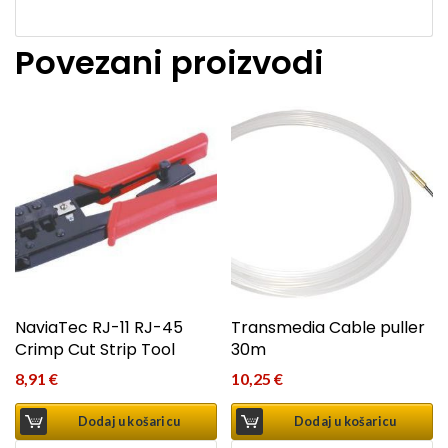
Povezani proizvodi
NaviaTec RJ-11 RJ-45
Transmedia Cable puller
Crimp Cut Strip Tool
30m
8,91
€
10,25
€
Dodaj u košaricu
Dodaj u košaricu