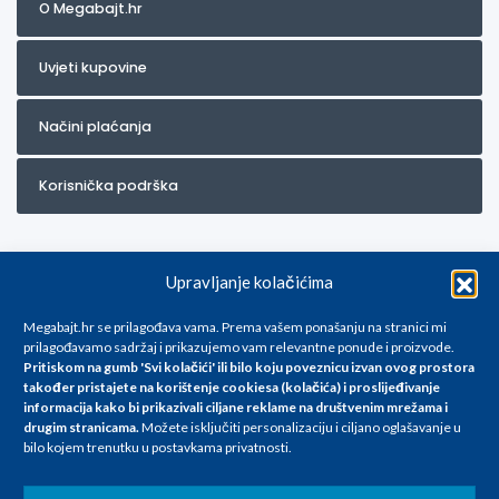
O Megabajt.hr
Uvjeti kupovine
Načini plaćanja
Korisnička podrška
Upravljanje kolačićima
Megabajt.hr se prilagođava vama. Prema vašem ponašanju na stranici mi
prilagođavamo sadržaj i prikazujemo vam relevantne ponude i proizvode.
Pritiskom na gumb 'Svi kolačići' ili bilo koju poveznicu izvan ovog prostora
Za artikle kojih trenutno nema u ponudi obratite nam se na
također pristajete na korištenje cookiesa (kolačića) i proslijeđivanje
info@megabajt.hr. Sve cijene su informativnog karaktera i podložne su
informacija kako bi prikazivali ciljane reklame na
društvenim mrežama i
promjenama, a
drugim stranicama
.
Možete isključiti personalizaciju i ciljano oglašavanje u
iskazane su za avansno plaćanje(gotovina) u Eurima i uključuju PDV. Sve
bilo kojem trenutku u postavkama privatnosti.
cijene su iskazane isključivo za kupovinu putem webshop-a i mogu
se razlikovati od cijena u našim poslovnicama. Trudimo se dati što bolji