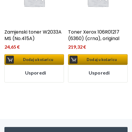
Zamjenski toner W2033A
Toner Xerox 106R01217
MS (No.415A)
(6360) (crna), original
24,65
€
219,32
€
Dodaj u košaricu
Dodaj u košaricu
Usporedi
Usporedi