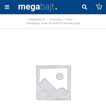
0
Megabajt.hr
Potrošni - Toner
Zamjenski toner HP W2071A MS bez čipa