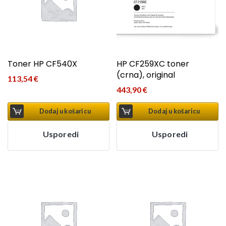
Toner HP CF540X
HP CF259XC toner
(crna), original
113,54
€
443,90
€
Dodaj u košaricu
Dodaj u košaricu
Usporedi
Usporedi