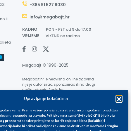
ti:
+385 91 527 6030
info@megabajt.hr
o ili
RADNO
PON - PET od 9 do 17:00
VRIJEME
VIKEND ne radimo
paketa
Megabajt © 1996-2025
Megabajt.hr je neovisna on line trgovina i
nije je autorizirao, sponzorirao ili na drugi
način odobrio Apple Inc.
Upravljanje kolačićima
lagođava vama. Prema vašem ponašanju na stranici mi prilagođavamo sadržaj i
levantne ponude i proizvode.
Pritiskom na gumb 'Svi kolačići' ili bilo koju
og prostora također pristajete na korištenje cookiesa (kolačića) i
ormacija kako bi prikazivali ciljane reklame na
društvenim mrežama i drugim
e su informativnog karaktera i podložne su promjenama, a