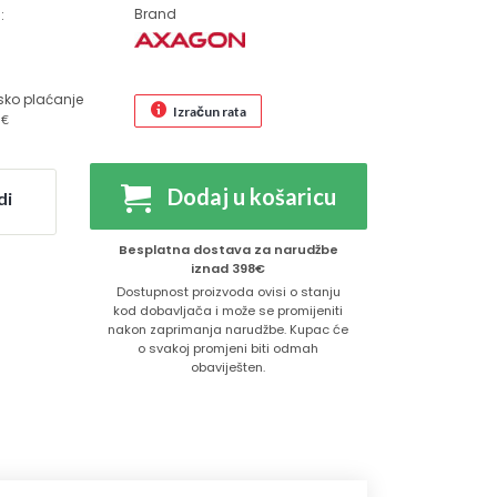
Brand
:
sko plaćanje
Izračun rata
 €
Dodaj u košaricu
di
Besplatna dostava za narudžbe
iznad 398€
Dostupnost proizvoda ovisi o stanju
kod dobavljača i može se promijeniti
nakon zaprimanja narudžbe. Kupac će
o svakoj promjeni biti odmah
obaviješten.