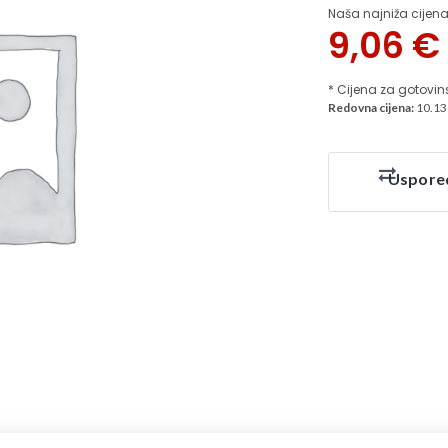
Naša najniža cijena
9,06
€
* Cijena za gotovin
Redovna cijena:
10.13
Uspore