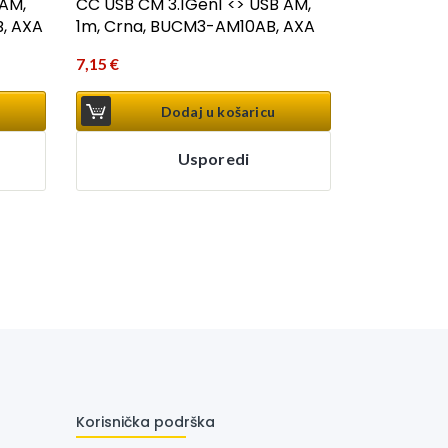
 AM,
CC USB CM 3.1Gen1 <> USB AM,
, AXA
1m, Crna, BUCM3-AM10AB, AXA
7,15
€
Dodaj u košaricu
Usporedi
Korisnička podrška