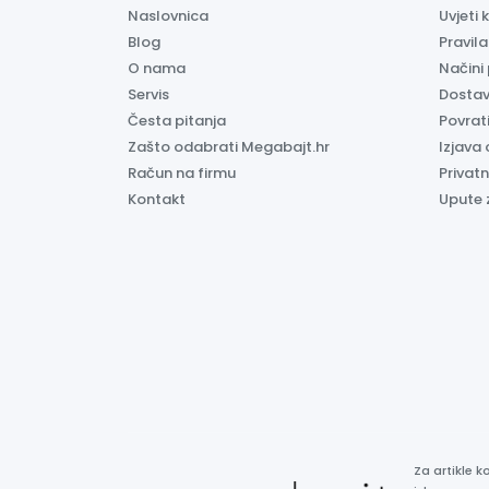
Naslovnica
Uvjeti 
Blog
Pravil
O nama
Načini
Servis
Dosta
Česta pitanja
Povrati
Zašto odabrati Megabajt.hr
Izjava 
Račun na firmu
Privatn
Kontakt
Upute 
Za artikle 