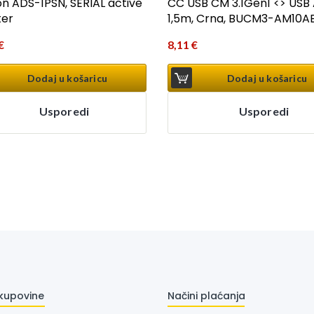
n ADS-1PSN, SERIAL active
CC USB CM 3.1Gen1 <> USB
ter
1,5m, Crna, BUCM3-AM10AB
€
8,11
€
Dodaj u košaricu
Dodaj u košaricu
Usporedi
Usporedi
 kupovine
Načini plaćanja