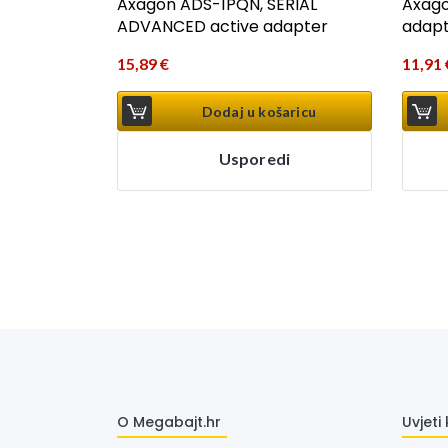
Axagon ADS-1PQN, SERIAL
Axago
ADVANCED active adapter
adap
15,89
€
11,91
Dodaj u košaricu
Usporedi
O Megabajt.hr
Uvjeti