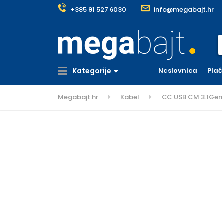
+385 91 527 6030
info@megabajt.hr
S
Kategorije
Naslovnica
Pla
Megabajt.hr
Kabel
CC USB CM 3.1Gen