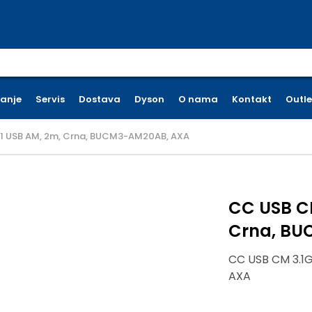
earch for:
ćanje
Servis
Dostava
Dyson
O nama
Kontakt
Outle
1 USB AM, 2m, Crna, BUCM3-AM20AB, AXA
CC USB CM
Crna, BU
CC USB CM 3.1
AXA