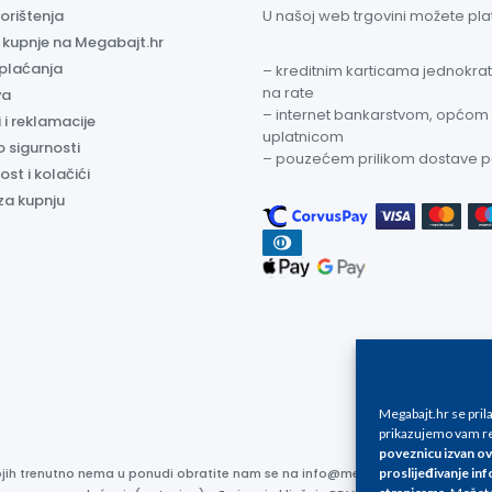
korištenja
U našoj web trgovini možete plati
a kupnje na Megabajt.hr
 plaćanja
– kreditnim karticama jednokratn
na rate
va
– internet bankarstvom, općom
 i reklamacije
uplatnicom
o sigurnosti
– pouzećem prilikom dostave 
ost i kolačići
za kupnju
Megabajt.hr se pri
prikazujemo vam re
poveznicu izvan ov
proslijeđivanje inf
kojih trenutno nema u ponudi obratite nam se na info@megabajt.hr. Sve cijen