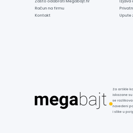
Zašto odabrati Megabajt.hr
Izjava 
Račun na firmu
Privatn
Kontakt
Upute 
Za artikle 
iskazane su
se razlikova
navedeni p
i slike u p