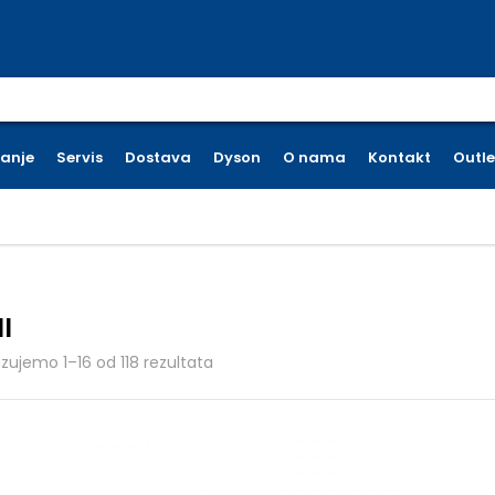
earch for:
ćanje
Servis
Dostava
Dyson
O nama
Kontakt
Outle
I
Poredano po cijeni: od niske do visok
azujemo 1–16 od 118 rezultata