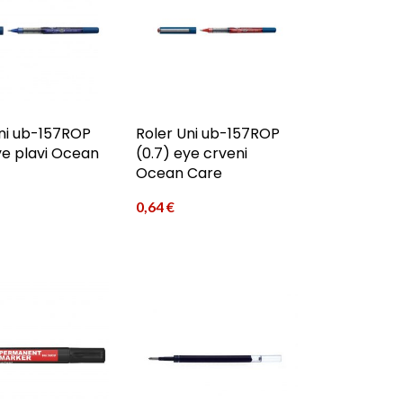
ni ub-157ROP
Roler Uni ub-157ROP
ye plavi Ocean
(0.7) eye crveni
Ocean Care
0,64
€