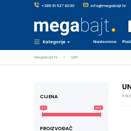
+385 91 527 6030
info@megabajt.hr
S
Kategorije
Naslovnica
Pla
Megabajt.hr
UNI
UN
Prik
CIJENA
0 €
68 €
PROIZVOĐAČ