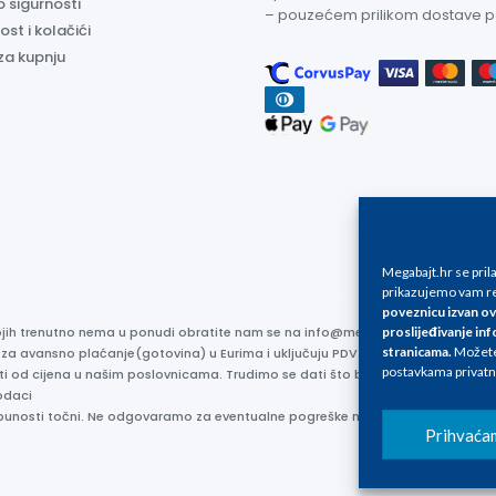
o sigurnosti
– pouzećem prilikom dostave 
ost i kolačići
za kupnju
Megabajt.hr se pri
prikazujemo vam re
poveznicu izvan ov
kojih trenutno nema u ponudi obratite nam se na info@megabajt.hr. Sve cijen
proslijeđivanje inf
stranicama
.
Možete 
 za avansno plaćanje(gotovina) u Eurima i uključuju PDV. Sve cijene su iskaz
postavkama privatn
ti od cijena u našim poslovnicama. Trudimo se dati što bolji i točniji opis i s
odaci
otpunosti točni. Ne odgovaramo za eventualne pogreške nastale u opisu proizv
Prihvaća