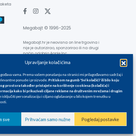
paketa
Megabajt © 1996-2025
Megabajt.hr je neovisna on line trgovina i
nije je autorizirao, sponzorirao ili na drugi
način odobrio Apple Inc.
Upravljanje kolačićima
lagođava vama. Prema vašem ponašanju na stranici mi prilagođavamo sadržaj i
levantne ponude i proizvode.
Pritiskom na gumb 'Svi kolačići' ili bilo koju
og prostora također pristajete na korištenje cookiesa (kolačića) i
e su informativnog karaktera i podložne su promjenama, a
ormacija kako bi prikazivali ciljane reklame na
društvenim mrežama i drugim
isključiti personalizaciju i ciljano oglašavanje u bilo kojem trenutku u
ane isključivo za kupovinu putem webshop-a i mogu
osti.
liku. Unatoč tome, ne možemo garantirati da su svi
oda, greške prilikom štampanja te promjene cijena.
m sve
Prihvaćam samo nužne
Pogledaj postavke