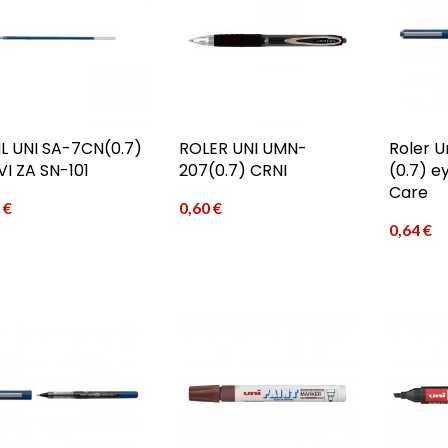
IL UNI SA-7CN(0.7)
ROLER UNI UMN-
Roler U
VI ZA SN-101
207(0.7) CRNI
(0.7) e
Care
9
€
0,60
€
0,64
€