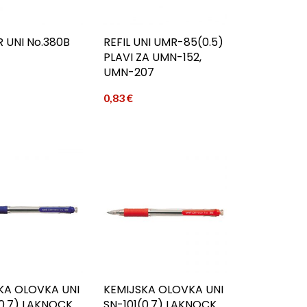
 UNI No.380B
REFIL UNI UMR-85(0.5)
PLAVI ZA UMN-152,
UMN-207
0,83
€
KA OLOVKA UNI
KEMIJSKA OLOVKA UNI
(0.7) LAKNOCK
SN-101(0.7) LAKNOCK