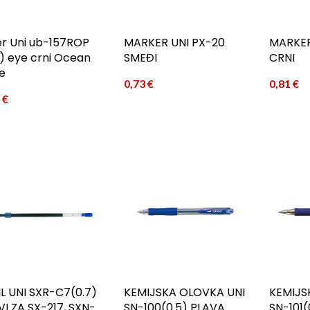
er Uni ub-157ROP
MARKER UNI PX-20
MARKER
7) eye crni Ocean
SMEĐI
CRNI
e
0,73
€
0,81
€
4
€
IL UNI SXR-C7(0.7)
KEMIJSKA OLOVKA UNI
KEMIJS
VI ZA SX-217, SXN-
SN-100(0.5) PLAVA
SN-101