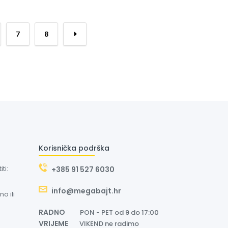
7
8
→
Korisnička podrška
ti:
+385 91 527 6030
info@megabajt.hr
o ili
RADNO
PON - PET od 9 do 17:00
VRIJEME
VIKEND ne radimo