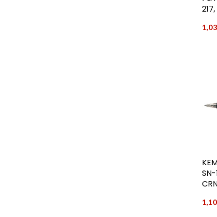
217
1,0
KEM
SN-
CR
1,1