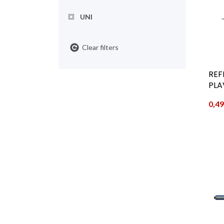
UNI
Clear filters
REF
PLA
0,4