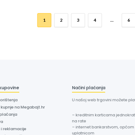
1
2
3
4
…
6
 kupovine
Načini plaćanja
korištenja
U našoj web trgovini možete plati
a kupnje na Megabajt.hr
 plaćanja
– kreditnim karticama jednokratn
na rate
va
– internet bankarstvom, općom
 i reklamacije
uplatnicom