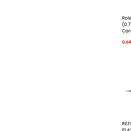
Rol
(0.
Car
0,6
REF
PLA