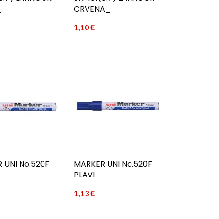
_
CRVENA_
1,10
€
 UNI No.520F
MARKER UNI No.520F
PLAVI
1,13
€