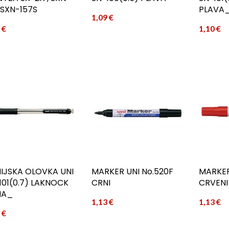
, SXN-157S
PLAVA
1,09
€
3
€
1,10
€
IJSKA OLOVKA UNI
MARKER UNI No.520F
MARKER
101(0.7) LAKNOCK
CRNI
CRVENI
NA_
1,13
€
1,13
€
0
€